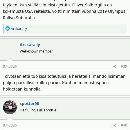
täyteen, kun siellä viimeksi ajettiin. Oliver Solbergilla on
kokemusta USA reiteistä, voitti nimittäin vuonna 2019 Olympus
Rallyn Subarulla.
R
Arskarally
e
a
Arskarally
k
t
Well-known member
i
o
8.4.2026
#39
t
:
Toivotaan että tuo kisa toteutuisi ja herättelisi mahdollisimman
paljon paikallisia rallin pariin. Kunhan mainostuspuoli
hoidetaan kunnolla.
spotter90
Half Blind, Full Throttle
8.4.2026
#40