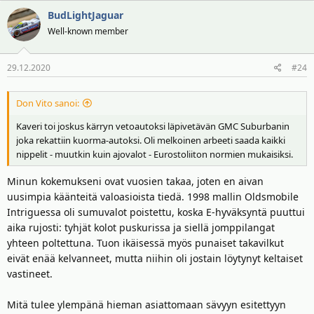
BudLightJaguar
Well-known member
29.12.2020
#24
Don Vito sanoi:
Kaveri toi joskus kärryn vetoautoksi läpivetävän GMC Suburbanin
joka rekattiin kuorma-autoksi. Oli melkoinen arbeeti saada kaikki
nippelit - muutkin kuin ajovalot - Eurostoliiton normien mukaisiksi.
Minun kokemukseni ovat vuosien takaa, joten en aivan
uusimpia käänteitä valoasioista tiedä. 1998 mallin Oldsmobile
Intriguessa oli sumuvalot poistettu, koska E-hyväksyntä puuttui
aika rujosti: tyhjät kolot puskurissa ja siellä jomppilangat
yhteen poltettuna. Tuon ikäisessä myös punaiset takavilkut
eivät enää kelvanneet, mutta niihin oli jostain löytynyt keltaiset
vastineet.
Mitä tulee ylempänä hieman asiattomaan sävyyn esitettyyn