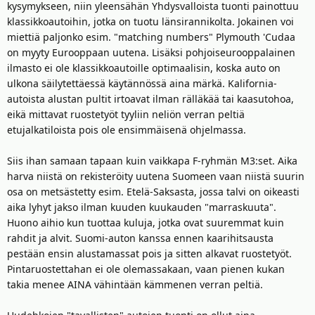
kysymykseen, niin yleensähän Yhdysvalloista tuonti painottuu
klassikkoautoihin, jotka on tuotu länsirannikolta. Jokainen voi
miettiä paljonko esim. "matching numbers" Plymouth 'Cudaa
on myyty Eurooppaan uutena. Lisäksi pohjoiseurooppalainen
ilmasto ei ole klassikkoautoille optimaalisin, koska auto on
ulkona säilytettäessä käytännössä aina märkä. Kalifornia-
autoista alustan pultit irtoavat ilman rälläkää tai kaasutohoa,
eikä mittavat ruostetyöt tyyliin neliön verran peltiä
etujalkatiloista pois ole ensimmäisenä ohjelmassa.
Siis ihan samaan tapaan kuin vaikkapa F-ryhmän M3:set. Aika
harva niistä on rekisteröity uutena Suomeen vaan niistä suurin
osa on metsästetty esim. Etelä-Saksasta, jossa talvi on oikeasti
aika lyhyt jakso ilman kuuden kuukauden "marraskuuta".
Huono aihio kun tuottaa kuluja, jotka ovat suuremmat kuin
rahdit ja alvit. Suomi-auton kanssa ennen kaarihitsausta
pestään ensin alustamassat pois ja sitten alkavat ruostetyöt.
Pintaruostettahan ei ole olemassakaan, vaan pienen kukan
takia menee AINA vähintään kämmenen verran peltiä.