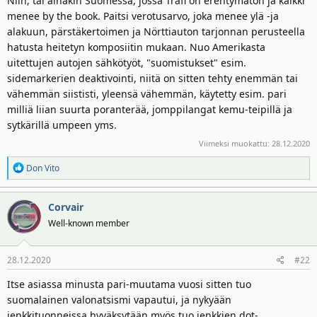
Niin, tai ainakin Suomessa, jossa Trafi on erehtymätön ja kaikki
t
ä
menee by the book. Paitsi verotusarvo, joka menee ylä -ja
t
a
alakuun, pärstäkertoimen ja Nörttiauton tarjonnan perusteella
j
hatusta heitetyn komposiitin mukaan. Nuo Amerikasta
a
uitettujen autojen sähkötyöt, "suomistukset" esim.
sidemarkerien deaktivointi, niitä on sitten tehty enemmän tai
vähemmän siististi, yleensä vähemmän, käytetty esim. pari
milliä liian suurta poranterää, jomppilangat kemu-teipillä ja
sytkärillä umpeen yms.
Viimeksi muokattu:
28.12.2020
R
Don Vito
e
a
Corvair
k
t
Well-known member
i
o
28.12.2020
#22
t
:
Itse asiassa minusta pari-muutama vuosi sitten tuo
suomalainen valonatsismi vapautui, ja nykyään
jenkkituonneissa hyväksytään myös tuo jenkkien dot-