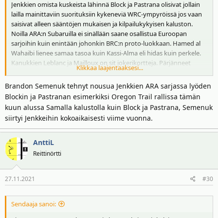
Jenkkien omista kuskeista lähinnä Block ja Pastrana olisivat jollain
lailla mainittaviin suorituksiin kykeneviä WRC-ympyröissä jos vaan
saisivat alleen sääntöjen mukaisen ja kilpailukykyisen kaluston.
Noilla ARA:n Subaruilla ei sinällään saane osallistua Euroopan
sarjoihin kuin enintään johonkin BRC:n proto-luokkaan. Hamed al
Wahaibi lienee samaa tasoa kuin Kassi-Alma eli hidas kuin perkele.
Kanukkien Leblanc ja Mailloux on sit jokerikortteja. Pärjänneet
Klikkaa laajentaaksesi...
hyvin Kanadan puolella ajetuissa ralleissa, jotka Block ja Pastrana on
skipanneet (varmaankin Corona-syistä). Mutta en toistaiseksi usko
Brandon Semenuk tehnyt nousua Jenkkien ARA sarjassa lyöden
että pärjäisivät edes WRC2 ympyröissä.
Blockin ja Pastranan esimerkiksi Oregon Trail rallissa tämän
Pitkäänhän Kiwi Rod Millen ajeli hyvällä menestyksellä noita
kuun alussa Samalla kalustolla kuin Block ja Pastrana, Semenuk
Ameriikan ralleja vaikka MM-sarjassa ei niin ihmeellisesti koskaan
siirtyi Jenkkeihin kokoaikaisesti viime vuonna.
pärjännytkään. Lähinnä samalla tasolla olevan vastuksen tarjosi
Audillaan John Buffum.
AnttiL
Reittinörtti
27.11.2021
#30
Sendaaja sanoi: