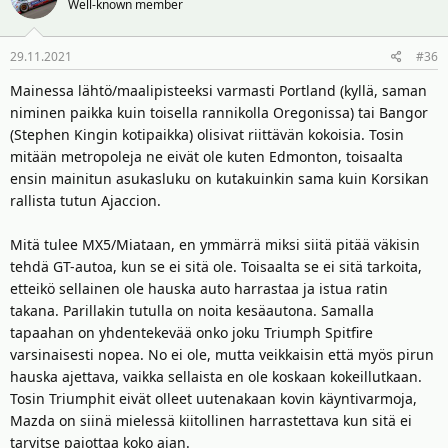
Well-known member
29.11.2021
#36
Mainessa lähtö/maalipisteeksi varmasti Portland (kyllä, saman
niminen paikka kuin toisella rannikolla Oregonissa) tai Bangor
(Stephen Kingin kotipaikka) olisivat riittävän kokoisia. Tosin
mitään metropoleja ne eivät ole kuten Edmonton, toisaalta
ensin mainitun asukasluku on kutakuinkin sama kuin Korsikan
rallista tutun Ajaccion.
Mitä tulee MX5/Miataan, en ymmärrä miksi siitä pitää väkisin
tehdä GT-autoa, kun se ei sitä ole. Toisaalta se ei sitä tarkoita,
etteikö sellainen ole hauska auto harrastaa ja istua ratin
takana. Parillakin tutulla on noita kesäautona. Samalla
tapaahan on yhdentekevää onko joku Triumph Spitfire
varsinaisesti nopea. No ei ole, mutta veikkaisin että myös pirun
hauska ajettava, vaikka sellaista en ole koskaan kokeillutkaan.
Tosin Triumphit eivät olleet uutenakaan kovin käyntivarmoja,
Mazda on siinä mielessä kiitollinen harrastettava kun sitä ei
tarvitse pajottaa koko ajan.