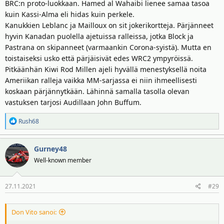
BRC:n proto-luokkaan. Hamed al Wahaibi lienee samaa tasoa
kuin Kassi-Alma eli hidas kuin perkele.
Kanukkien Leblanc ja Mailloux on sit jokerikortteja. Pärjänneet
hyvin Kanadan puolella ajetuissa ralleissa, jotka Block ja
Pastrana on skipanneet (varmaankin Corona-syistä). Mutta en
toistaiseksi usko että pärjäisivät edes WRC2 ympyröissä.
Pitkäänhän Kiwi Rod Millen ajeli hyvällä menestyksellä noita
Ameriikan ralleja vaikka MM-sarjassa ei niin ihmeellisesti
koskaan pärjännytkään. Lähinnä samalla tasolla olevan
vastuksen tarjosi Audillaan John Buffum.
R
Rush68
e
a
Gurney48
k
t
Well-known member
i
o
27.11.2021
#29
t
:
Don Vito sanoi: