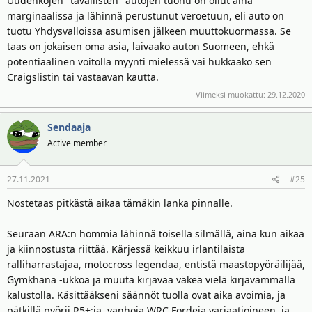
Uudehkojen "tavallisten" autojen tuonti on ollut aina
marginaalissa ja lähinnä perustunut veroetuun, eli auto on
tuotu Yhdysvalloissa asumisen jälkeen muuttokuormassa. Se
taas on jokaisen oma asia, laivaako auton Suomeen, ehkä
potentiaalinen voitolla myynti mielessä vai hukkaako sen
Craigslistin tai vastaavan kautta.
Viimeksi muokattu:
29.12.2020
Sendaaja
Active member
27.11.2021
#25
Nostetaas pitkästä aikaa tämäkin lanka pinnalle.
Seuraan ARA:n hommia lähinnä toisella silmällä, aina kun aikaa
ja kiinnostusta riittää. Kärjessä keikkuu irlantilaista
ralliharrastajaa, motocross legendaa, entistä maastopyöräilijää,
Gymkhana -ukkoa ja muuta kirjavaa väkeä vielä kirjavammalla
kalustolla. Käsittääkseni säännöt tuolla ovat aika avoimia, ja
pätkillä pyörii R5+:ia, vanhoja WRC Fordeja variaatioineen, ja