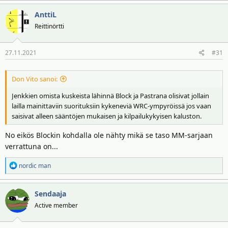
a
AnttiL
k
t
Reittinörtti
i
o
27.11.2021
#31
t
:
Don Vito sanoi:
Jenkkien omista kuskeista lähinnä Block ja Pastrana olisivat jollain
lailla mainittaviin suorituksiin kykeneviä WRC-ympyröissä jos vaan
saisivat alleen sääntöjen mukaisen ja kilpailukykyisen kaluston.
No eikös Blockin kohdalla ole nähty mikä se taso MM-sarjaan
verrattuna on...
R
nordic man
e
a
Sendaaja
k
t
Active member
i
o