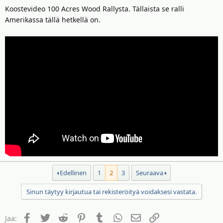
Koostevideo 100 Acres Wood Rallysta. Tällaista se ralli
Amerikassa tällä hetkellä on.
Edellinen
1
2
3
Seuraava
Sinun täytyy kirjautua tai rekisteröityä voidaksesi vastata.
Facebook
Twitter
Reddit
Pinterest
Tumblr
WhatsApp
Sähköposti
Linkki
Jaa: