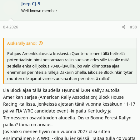
Jeep CJ-5
Well-known member
8.4.2026
#38
Arskarally sanoi:
Pohjois-Amerikkalaisista kuskeista Quintero lienee tällä hetkellä
potentiaalisin nimi nostamaan rallin suosion edes sille tasolle mitä
se siellä ehkä oli joskus 70-80-luvuilla, jos vain kiinnostaa ajaa
enemmän perinteisiä ralleja Dakarin ohella. Eikös se Blockinkin tytär
muuten ole ajanut viime vuosina ihan perinteistä rallia?
Lia Block ajaa tällä kaudella Hyundai i20N Rally2 autolla
Amerikan sarjaa (American Rally Association) Block House
Racing -tallissa. Jenkeissä ajetaan tänä vuonna kesäkuun 11-17
päivä FIA WRC candidate event -kilpailu Kentucky ja
Tennesseen osavaltioiden alueella. Oisko Boone Forest Rallyn
pätkiä? tämä on arvaus.
Jos kaikki menee hyvin niin vuonna 2027 olisi sitten
ensimmäinen FIA WRC -kilpailu jenkeissä. Taitaa tulla 40 vuotta