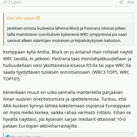
27.11.2021
#32
t
:
Don Vito sanoi:
Jenkkien omista kuskeista lähinnä Block ja Pastrana olisivat jollain
lailla mainittaviin suorituksiin kykeneviä WRC-ympyröissä jos vaan
saisivat alleen sääntöjen mukaisen ja kilpailukykyisen kaluston.
Komppaan kyllä Anttia, Block on jo antanut ihan riittävät näytöt
WRC tasolla, ei jatkoon. Pastrana taas monilahjakkuudellaan ja
hulluudellaan voisi yksittäisessä kisassa R5:lla tai jopa WRC:llä
saada tyydyttävän tuloksen onnistuessaan. (WRC3 TOP5, WRC
TOP10?).
Kenenkään muun en usko vanhalla mantereella pärjäävän
ilman vuosien orientoitumista ja opettelemista. Tuntuu, että
ARA-kuskien kynnys lähteä kokeilemaan siipiänsä Eurooppaan
on myös melko korkea, vaikka rahaa varmasti riittäisi. Eihän se
hyvältä näyttäisi, jos kyseisen sarjan mestarit ottaisivat 10-0
pataan Euroopan aktiiviharrastajilta.