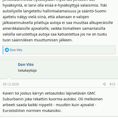
hyväksyntä, ei tarvi olla enää e-hyväksyttyjä valaisimia. Toki
autoilijoille langetettu hallintoalamaisuus ja sääntö-Suomi-
ajattelu näkyy vielä siinä, että aikanaan e-valojen
jälkiasennuksella pilattuja autoja ei saa muuttaa alkuperäisille
amerikkalaisille ajovaloille, vaikka tismalleen samanlaisilla
valoilla varustettuja autoja saa katsastettua jos ne on tuotu
tuon säännöksen muuttumisen jälkeen.
R
Don Vito
e
a
Don Vito
k
t
Sekakäyttäjä
i
o
28.12.2020
#23
t
:
Kaveri toi joskus kärryn vetoautoksi läpivetävän GMC
Suburbanin joka rekattiin kuorma-autoksi. Oli melkoinen
arbeeti saada kaikki nippelit - muutkin kuin ajovalot -
Eurostoliiton normien mukaisiksi.