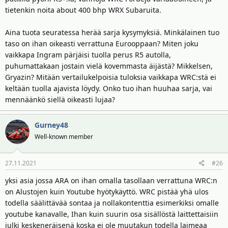
tietenkin noita about 400 bhp WRX Subaruita.
Aina tuota seuratessa herää sarja kysymyksiä. Minkälainen tuo
taso on ihan oikeasti verrattuna Eurooppaan? Miten joku
vaikkapa Ingram pärjäisi tuolla perus R5 autolla,
puhumattakaan jostain vielä kovemmasta äijästä? Mikkelsen,
Gryazin? Mitään vertailukelpoisia tuloksia vaikkapa WRC:stä ei
keltään tuolla ajavista löydy. Onko tuo ihan huuhaa sarja, vai
mennäänkö siellä oikeasti lujaa?
Gurney48
Well-known member
27.11.2021
#26
yksi asia jossa ARA on ihan omalla tasollaan verrattuna WRC:n
on Alustojen kuin Youtube hyötykäyttö. WRC pistää yhä ulos
todella säälittävää sontaa ja nollakontenttia esimerkiksi omalle
youtube kanavalle, Ihan kuin suurin osa sisällöstä laittettaisiin
julki keskeneräisenä koska ei ole muutakun todella laimeaa