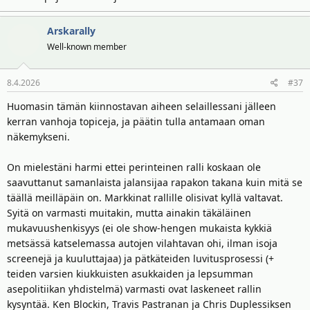
Arskarally
Well-known member
8.4.2026
#37
Huomasin tämän kiinnostavan aiheen selaillessani jälleen
kerran vanhoja topiceja, ja päätin tulla antamaan oman
näkemykseni.
On mielestäni harmi ettei perinteinen ralli koskaan ole
saavuttanut samanlaista jalansijaa rapakon takana kuin mitä se
täällä meilläpäin on. Markkinat rallille olisivat kyllä valtavat.
Syitä on varmasti muitakin, mutta ainakin täkäläinen
mukavuushenkisyys (ei ole show-hengen mukaista kykkiä
metsässä katselemassa autojen vilahtavan ohi, ilman isoja
screenejä ja kuuluttajaa) ja pätkäteiden luvitusprosessi (+
teiden varsien kiukkuisten asukkaiden ja lepsumman
asepolitiikan yhdistelmä) varmasti ovat laskeneet rallin
kysyntää. Ken Blockin, Travis Pastranan ja Chris Duplessiksen