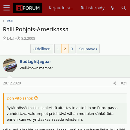
Kirjaudu sisään
Rekisteröidy
Ralli
Ralli Pohjois-Amerikassa
V
A
L4z!
8.2.2008
i
l
Edellinen
1
2
3
Seuraava
e
o
s
i
t
BudLightJaguar
t
i
u
Well-known member
k
s
e
p
28.12.2020
#21
t
ä
j
i
u
v
Don Vito sanoi:
n
ä
äytännössä kaikkiin jenkeistä uitettaviin autoihin on Euroopassa
a
m
vaihdettava valoumpiot ja tehtävä vähän muitakin sähkötöitä
l
ä
ennen kuin voi yrittääkään saada rekisteriin.
o
ä
i
r