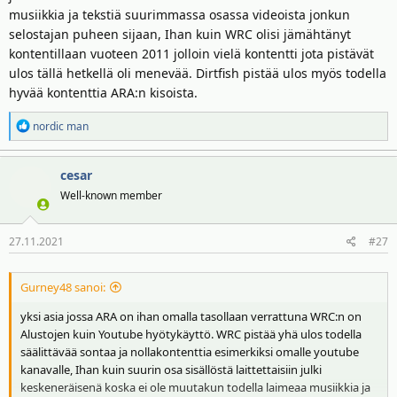
musiikkia ja tekstiä suurimmassa osassa videoista jonkun
selostajan puheen sijaan, Ihan kuin WRC olisi jämähtänyt
kontentillaan vuoteen 2011 jolloin vielä kontentti jota pistävät
ulos tällä hetkellä oli menevää. Dirtfish pistää ulos myös todella
hyvää kontenttia ARA:n kisoista.
R
nordic man
e
a
cesar
k
t
Well-known member
i
o
27.11.2021
#27
t
:
Gurney48 sanoi:
yksi asia jossa ARA on ihan omalla tasollaan verrattuna WRC:n on
Alustojen kuin Youtube hyötykäyttö. WRC pistää yhä ulos todella
säälittävää sontaa ja nollakontenttia esimerkiksi omalle youtube
kanavalle, Ihan kuin suurin osa sisällöstä laittettaisiin julki
keskeneräisenä koska ei ole muutakun todella laimeaa musiikkia ja