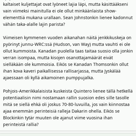
kaltaiset kuljettajat ovat lyöneet lajia läpi, mutta käsittääkseni
vain viimeksi mainitulla ei ole ollut minkäänlaista show-
elementtiä mukana urallaan. Sean Johnstonkin lienee kadonnut
vähän taka-alalle lajin parista?
Viimeisen kymmenen vuoden aikanahan näitä jenkkikuskeja on
pyörinyt junnu-WRC:ssä (Hudson, van Way) mutta vauhti ei ole
ollut kummoista. Kanadan puolella taas taitaa suosio olla jonkin
verran isompaa, mutta kisojen osanottajamäärät eivät
sielläkään ole kummoisia. Eikös se Kanadan Thomsonkin ollut
ihan kova kaveri paikallisessa rallisarjassa, mutta Jyskälää
ajaessaan oli kyllä aikamoinen pumppujalka.
Pohjois-Amerikkalaisista kuskeista Quintero lienee tällä hetkellä
potentiaalisin nimi nostamaan rallin suosion edes sille tasolle
mitä se siellä ehkä oli joskus 70-80-luvuilla, jos vain kiinnostaa
ajaa enemmän perinteisiä ralleja Dakarin ohella. Eikös se
Blockinkin tytär muuten ole ajanut viime vuosina ihan
perinteistä rallia?