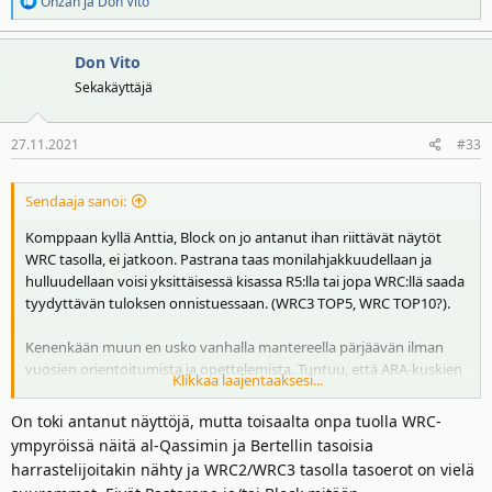
R
Onzah
ja
Don Vito
e
a
Don Vito
k
t
Sekakäyttäjä
i
o
27.11.2021
#33
t
:
Sendaaja sanoi:
Komppaan kyllä Anttia, Block on jo antanut ihan riittävät näytöt
WRC tasolla, ei jatkoon. Pastrana taas monilahjakkuudellaan ja
hulluudellaan voisi yksittäisessä kisassa R5:lla tai jopa WRC:llä saada
tyydyttävän tuloksen onnistuessaan. (WRC3 TOP5, WRC TOP10?).
Kenenkään muun en usko vanhalla mantereella pärjäävän ilman
vuosien orientoitumista ja opettelemista. Tuntuu, että ARA-kuskien
Klikkaa laajentaaksesi...
kynnys lähteä kokeilemaan siipiänsä Eurooppaan on myös melko
korkea, vaikka rahaa varmasti riittäisi. Eihän se hyvältä näyttäisi, jos
On toki antanut näyttöjä, mutta toisaalta onpa tuolla WRC-
kyseisen sarjan mestarit ottaisivat 10-0 pataan Euroopan
ympyröissä näitä al-Qassimin ja Bertellin tasoisia
aktiiviharrastajilta.
harrastelijoitakin nähty ja WRC2/WRC3 tasolla tasoerot on vielä