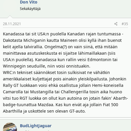
Don Vito
Sekakäyttäjä
28.11.2021
#35
Kanadassa tai sit USA:n puolella Kanadan rajan tuntumassa -
Dakotasta Michiganin kautta Maineen olisi kyllä ihan buenot
kelit ajella talvirallia. Ongelma(?) on vain siinä, että mitään
mainittavaa asutuskeskusta ei sijaitse lähimaillakaan (siis
USA:n puolella). Kanadassa kun rallin veisi Edmontonin tai
Winnipegin seuduille, niin voisi onnistuakin.
WRC:n tekniset säännökset tosin sulkisivat ne vähätkin
amerikkalaiset kuljettajat pois ainakin yleiskilpailusta. Johonkin
Rally GT luokkaan voisi ehkä osallistua jollain Hemi-koneisella
Camarolla tai Mustangilla tai Challengerilla tosin aika huono
vitsi tuo RGT luokka on ollut kun autoina on jotain fakin' Abarth-
badge-tuunattua Mazdaa. Kas kun eivät aja jollain Fiat 500
Abarthilla ja uskottele sen olevan GT-auto.
BudLightJaguar