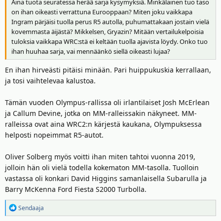
Aina tuota seuratessa herää sarja kysymyksiä. Minkälainen tuo taso
on ihan oikeasti verrattuna Eurooppaan? Miten joku vaikkapa
Ingram pärjäisi tuolla perus R5 autolla, puhumattakaan jostain vielä
kovemmasta äijästä? Mikkelsen, Gryazin? Mitään vertailukelpoisia
tuloksia vaikkapa WRC:stä ei keltään tuolla ajavista löydy. Onko tuo
ihan huuhaa sarja, vai mennäänkö siellä oikeasti lujaa?
En ihan hirveästi pitäisi minään. Pari huippukuskia kerrallaan,
ja tosi vaihtelevaa kalustoa.
Tämän vuoden Olympus-rallissa oli irlantilaiset Josh McErlean
ja Callum Devine, jotka on MM-ralleissakin näkyneet. MM-
ralleissa ovat aina WRC2:n kärjestä kaukana, Olympuksessa
helposti nopeimmat R5-autot.
Oliver Solberg myös voitti ihan miten tahtoi vuonna 2019,
jolloin hän oli vielä todella kokematon MM-tasolla. Tuolloin
vastassa oli konkari David Higgins samanlaisella Subarulla ja
Barry McKenna Ford Fiesta S2000 Turbolla.
R
Sendaaja
e