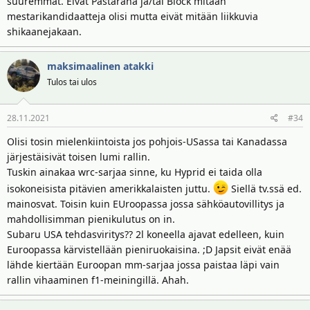
suuremmat. Eivät Pastarana ja/tai Block mitään
mestarikandidaatteja olisi mutta eivät mitään liikkuvia
shikaanejakaan.
maksimaalinen atakki
Tulos tai ulos
28.11.2021
#34
Olisi tosin mielenkiintoista jos pohjois-USassa tai Kanadassa
järjestäisivät toisen lumi rallin.
Tuskin ainakaa wrc-sarjaa sinne, ku Hyprid ei taida olla
isokoneisista pitävien amerikkalaisten juttu.
Siellä tv.ssä ed.
mainosvat. Toisin kuin EUroopassa jossa sähköautovillitys ja
mahdollisimman pienikulutus on in.
Subaru USA tehdasviritys?? 2l koneella ajavat edelleen, kuin
Euroopassa kärvistellään pieniruokaisina. ;D Japsit eivät enää
lähde kiertään Euroopan mm-sarjaa jossa paistaa läpi vain
rallin vihaaminen f1-meiningillä. Ahah.