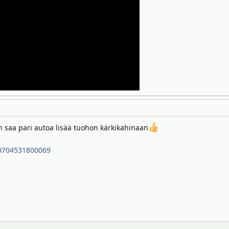
n saa pari autoa lisää tuohon kärkikahinaan
10704531800069