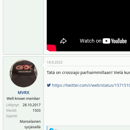
18.9.2022
Tätä on crossiajo parhaimmillaan! Vielä ku
https://twitter.com/i/web/status/15715
MVRX
Well-known member
Liittynyt
28.10.2017
Viestit
1503
Sijainti
Manselainen
syrjäisellä