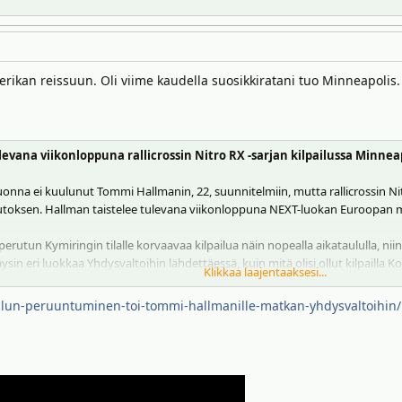
rikan reissuun. Oli viime kaudella suosikkiratani tuo Minneapolis
vana viikonloppuna rallicrossin Nitro RX -sarjan kilpailussa Minneapo
uonna ei kuulunut Tommi Hallmanin, 22, suunnitelmiin, mutta rallicrossin N
muutoksen. Hallman taistelee tulevana viikonloppuna NEXT-luokan Euroopan 
rutun Kymiringin tilalle korvaavaa kilpailua näin nopealla aikataululla, niin
sin eri luokkaa Yhdysvaltoihin lähdettäessä, kuin mitä olisi ollut kilpailla K
Klikkaa laajentaaksesi...
ailun-peruuntuminen-toi-tommi-hallmanille-matkan-yhdysvaltoihin/