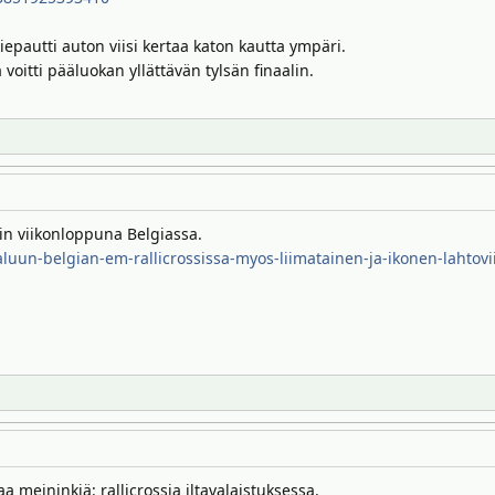
iepautti auton viisi kertaa katon kautta ympäri.
oitti pääluokan yllättävän tylsän finaalin.
in viikonloppuna Belgiassa.
aluun-belgian-em-rallicrossissa-myos-liimatainen-ja-ikonen-lahtovii
meininkiä: rallicrossia iltavalaistuksessa.