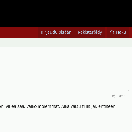
Kirjaudu sisään
Rekisteröidy
Haku
#41
iileä sää, vaiko molemmat. Aika vaisu fiilis jäi, entiseen