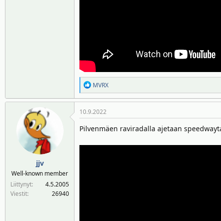
R
MVRX
e
a
10.9.2022
k
t
Pilvenmäen raviradalla ajetaan speedwayta
i
o
t
:
jjv
Well-known member
Liittynyt
4.5.2005
Viestit
26940