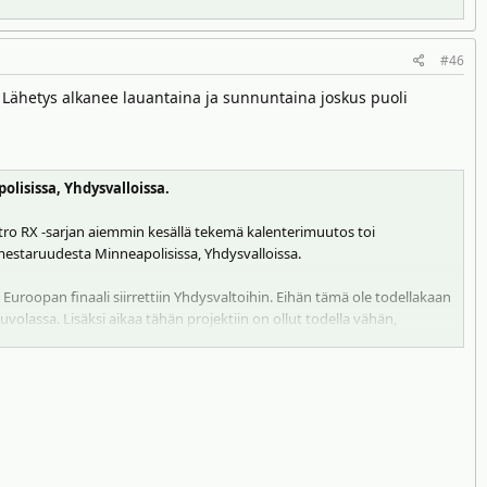
#46
. Lähetys alkanee lauantaina ja sunnuntaina joskus puoli
lisissa, Yhdysvalloissa.
itro RX -sarjan aiemmin kesällä tekemä kalenterimuutos toi
mestaruudesta Minneapolisissa, Yhdysvalloissa.
 Euroopan finaali siirrettiin Yhdysvaltoihin. Eihän tämä ole todellakaan
ouvolassa. Lisäksi aikaa tähän projektiin on ollut todella vähän,