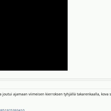
a joutui ajamaan viimeisen kierroksen tyhjällä takarenkaalla, kova 
03851925393410