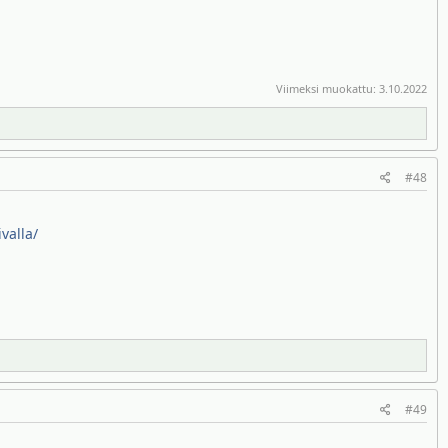
Viimeksi muokattu:
3.10.2022
#48
valla/
#49