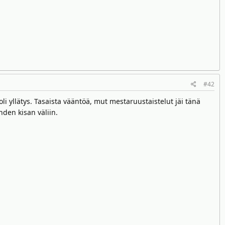
#42
li yllätys. Tasaista vääntöä, mut mestaruustaistelut jäi tänä
hden kisan väliin.