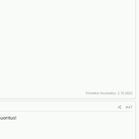
Viimeksi muokattu:
2.10.2022
#47
suoritus!