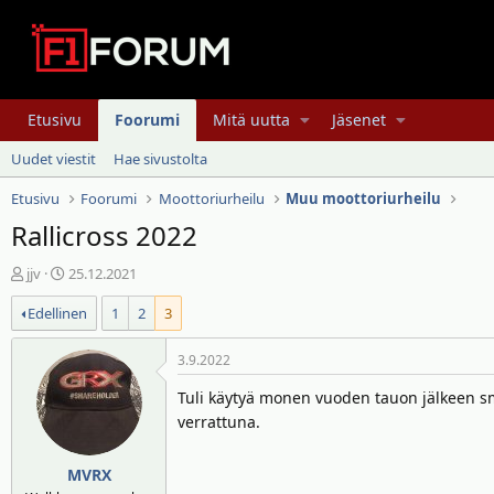
Etusivu
Foorumi
Mitä uutta
Jäsenet
Uudet viestit
Hae sivustolta
Etusivu
Foorumi
Moottoriurheilu
Muu moottoriurheilu
Rallicross 2022
V
A
jjv
25.12.2021
i
l
Edellinen
1
2
3
e
o
s
i
t
t
3.9.2022
i
u
Tuli käytyä monen vuoden tauon jälkeen sm=
k
s
verrattuna.
e
p
t
ä
j
i
MVRX
u
v