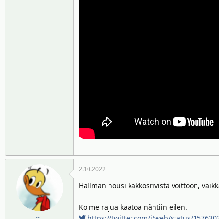
2.10.2022
Hallman nousi kakkosrivistä voittoon, vaikk
Kolme rajua kaatoa nähtiin eilen.
https://twitter.com/i/web/status/15763