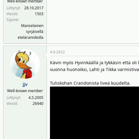
Well-known member
n
ä
Liittynyt
28.10.2017
a
m
Viestit
1503
l
ä
Sijainti
o
ä
Manselainen
i
r
syrjäisellä
t
ä
etelärannikolla
t
a
4.9.2022
j
a
Kävin myös Hyvinkäällä ja tykkäsin että oli
vuonna huonoiksi, Lahti ja Tikka varmistivat
Tuliskohan Crandonista liveä kuudelta.
jjv
Well-known member
Liittynyt
4.5.2005
Viestit
26940