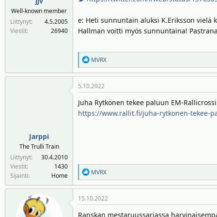
jjv
Well-known member
e: Heti sunnuntain aluksi K.Eriksson vielä k
Liittynyt
4.5.2005
Hallman voitti myös sunnuntaina! Pastrana v
Viestit
26940
R
MVRX
e
a
5.10.2022
k
t
Juha Rytkönen tekee paluun EM-Rallicrossi
i
https://www.rallit.fi/juha-rytkonen-tekee-p
o
t
:
Jarppi
The Trulli Train
Liittynyt
30.4.2010
Viestit
1430
R
MVRX
Sijainti
Home
e
a
15.10.2022
k
t
Ranskan mestaruussarjassa harvinaisempaa 