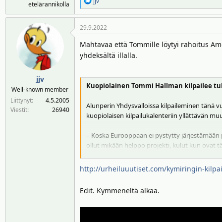
R
jjv
etelärannikolla
e
a
29.9.2022
k
t
Mahtavaa että Tommille löytyi rahoitus Ame
i
yhdeksältä illalla.
o
t
:
jjv
Kuopiolainen Tommi Hallman kilpailee tule
Well-known member
Liittynyt
4.5.2005
Alunperin Yhdysvalloissa kilpaileminen tänä v
Viestit
26940
kuopiolaisen kilpailukalenteriin yllättävän 
– Koska Eurooppaan ei pystytty järjestämään pe
ollut mikään helppo projekti, kulut kun ovat täy
Hallman sanoo.
http://urheiluuutiset.com/kymiringin-kilp
Edit. Kymmeneltä alkaa.