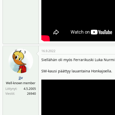
16.9.2022
Siellähän oli myös Ferrarikuski Luka Nurmi k
SM-kausi päättyy lauantaina Honkajoella.
jjv
Well-known member
Liittynyt
4.5.2005
Viestit
26940