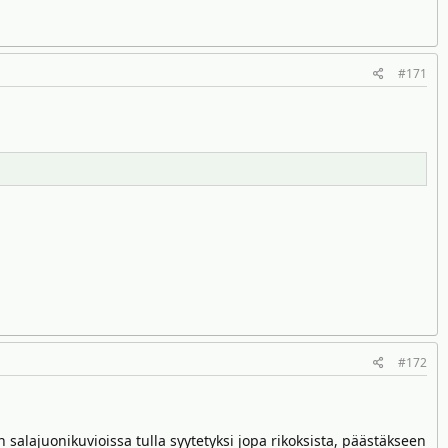
#171
#172
alajuonikuvioissa tulla syytetyksi jopa rikoksista, päästäkseen