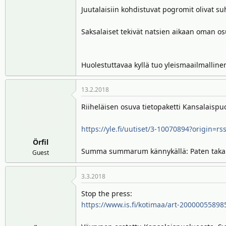
Juutalaisiin kohdistuvat pogromit olivat su
Saksalaiset tekivät natsien aikaan oman os
Huolestuttavaa kyllä tuo yleismaailmalline
13.2.2018
Riiheläisen osuva tietopaketti Kansalaispu
https://yle.fi/uutiset/3-10070894?origin=rs
Örfil
Summa summarum kännykällä: Paten takana o
Guest
3.3.2018
Stop the press:
https://www.is.fi/kotimaa/art-20000055898