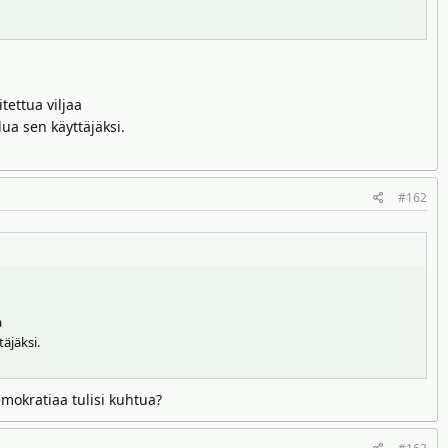
tettua viljaa
lua sen käyttäjäksi.
#162
a
äjäksi.
mokratiaa tulisi kuhtua?