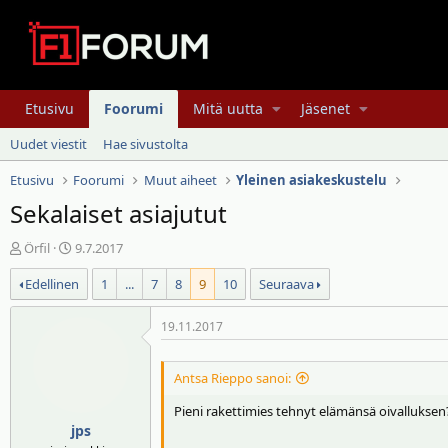
Etusivu
Foorumi
Mitä uutta
Jäsenet
Uudet viestit
Hae sivustolta
Etusivu
Foorumi
Muut aiheet
Yleinen asiakeskustelu
Sekalaiset asiajutut
V
A
Örfil
9.7.2017
i
l
Edellinen
1
...
7
8
9
10
Seuraava
e
o
s
i
t
t
19.11.2017
i
u
k
s
Antsa Rieppo sanoi:
e
p
t
ä
Pieni rakettimies tehnyt elämänsä oivalluksen
j
i
jps
u
v