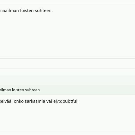
nmaailman loisten suhteen.
ailman loisten suhteen.
 selvää, onko sarkasmia vai ei?:doubtful: