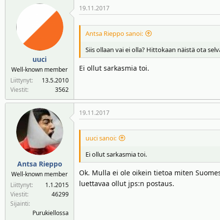
19.11.2017
Antsa Rieppo sanoi:
Siis ollaan vai ei olla? Hittokaan näistä ota se
uuci
Ei ollut sarkasmia toi.
Well-known member
Liittynyt
13.5.2010
Viestit
3562
19.11.2017
uuci sanoi:
Ei ollut sarkasmia toi.
Antsa Rieppo
Ok. Mulla ei ole oikein tietoa miten Suomes
Well-known member
luettavaa ollut jps:n postaus.
Liittynyt
1.1.2015
Viestit
46299
Sijainti
Purukiellossa