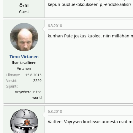
kepun puoluekokoukseen pj-ehdokkaaksi?
Örfil
Guest
6.3.2018
kunhan Pate joskus kuolee, niin millähä
Timo Virtanen
Ihan tavallinen
Virtanen
Liittynyt
15.8.2015
Viestit
2229
Sijainti
Anywhere in the
world
6.3.2018
Väitteet Väyrysen kuolevaisuudesta ovat m