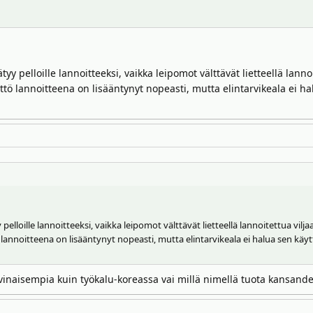
yy pelloille lannoitteeksi, vaikka leipomot välttävät lietteellä lannoi
ttö lannoitteena on lisääntynyt nopeasti, mutta elintarvikeala ei ha
elloille lannoitteeksi, vaikka leipomot välttävät lietteellä lannoitettua vilja
lannoitteena on lisääntynyt nopeasti, mutta elintarvikeala ei halua sen käytt
vinaisempia kuin työkalu-koreassa vai millä nimellä tuota kansande