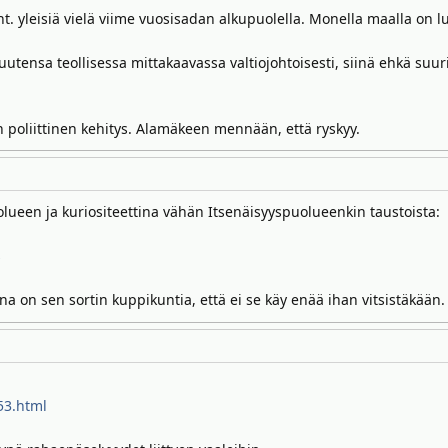
ht. yleisiä vielä viime vuosisadan alkupuolella. Monella maalla on 
uutensa teollisessa mittakaavassa valtiojohtoisesti, siinä ehkä suur
n poliittinen kehitys. Alamäkeen mennään, että ryskyy.
olueen ja kuriositeettina vähän Itsenäisyyspuolueenkin taustoista:
s
n sen sortin kuppikuntia, että ei se käy enää ihan vitsistäkään. T
53.html