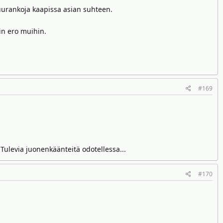
luurankoja kaapissa asian suhteen.
in ero muihin.
#169
ulevia juonenkäänteitä odotellessa...
#170