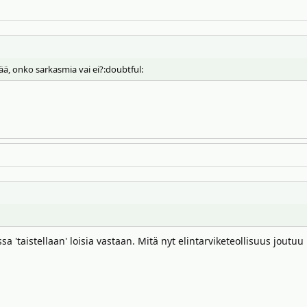
lvää, onko sarkasmia vai ei?:doubtful:
sa 'taistellaan' loisia vastaan. Mitä nyt elintarviketeollisuus jout