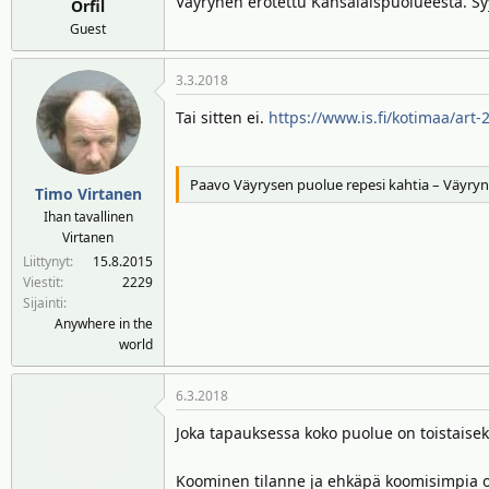
Väyrynen erotettu Kansalaispuolueesta. Syy
Örfil
Guest
3.3.2018
Tai sitten ei.
https://www.is.fi/kotimaa/art
Paavo Väyrysen puolue repesi kahtia – Väyryne
Timo Virtanen
Ihan tavallinen
Virtanen
Liittynyt
15.8.2015
Viestit
2229
Sijainti
Anywhere in the
world
6.3.2018
Joka tapauksessa koko puolue on toistaiseksi
Koominen tilanne ja ehkäpä koomisimpia on 