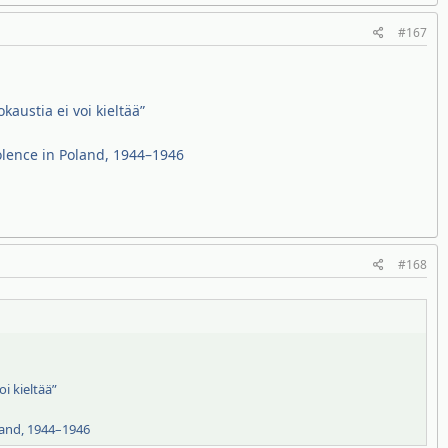
#167
okaustia ei voi kieltää”
olence in Poland, 1944–1946
#168
oi kieltää”
land, 1944–1946