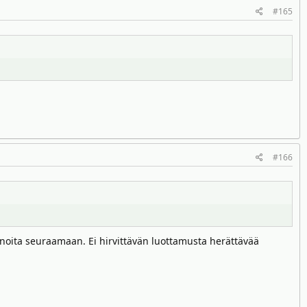
#165
#166
uu noita seuraamaan. Ei hirvittävän luottamusta herättävää