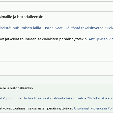
maille ja historialleenkin.
ireistä” puhumisen lailla – Israel vaatii välitöntä takaisinvetoa: ”Hol
ä nyt jatkoivat touhuaan saksalaisten peräännyttyäkin.
Anti-Jewish vi
lle ja historialleenkin.
stä” puhumisen lailla – Israel vaatii välitöntä takaisinvetoa: ”Holokaustia ei v
yt jatkoivat touhuaan saksalaisten peräännyttyäkin.
Anti-Jewish violence in Po