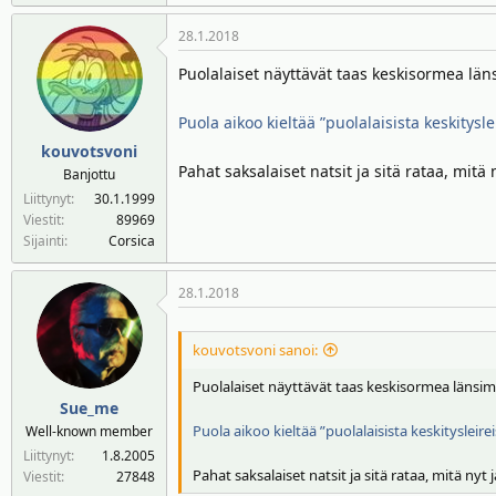
28.1.2018
Puolalaiset näyttävät taas keskisormea länsi
Puola aikoo kieltää ”puolalaisista keskitysle
kouvotsvoni
Pahat saksalaiset natsit ja sitä rataa, mit
Banjottu
Liittynyt
30.1.1999
Viestit
89969
Sijainti
Corsica
28.1.2018
kouvotsvoni sanoi:
Puolalaiset näyttävät taas keskisormea länsimai
Sue_me
Puola aikoo kieltää ”puolalaisista keskitysleirei
Well-known member
Liittynyt
1.8.2005
Pahat saksalaiset natsit ja sitä rataa, mitä n
Viestit
27848