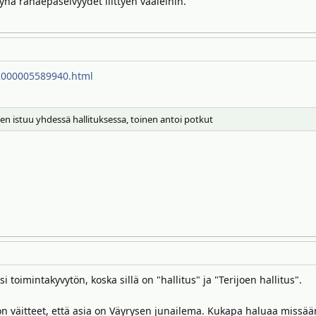
nä rahaepäselvyydet liittyen vaaleihin.
-2000005589940.html
n istuu yhdessä hallituksessa, toinen antoi potkut
 toimintakyvytön, koska sillä on "hallitus" ja "Terijoen hallitus".
väitteet, että asia on Väyrysen junailema. Kukapa haluaa missään s