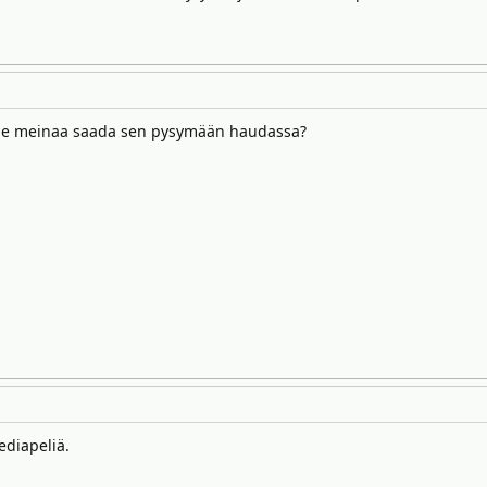
n ne meinaa saada sen pysymään haudassa?
ediapeliä.