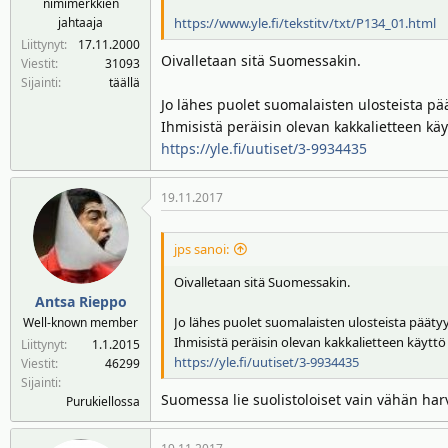
nimimerkkien
n
ä
https://www.yle.fi/tekstitv/txt/P134_01.html
jahtaaja
a
m
Liittynyt
17.11.2000
l
ä
Oivalletaan sitä Suomessakin.
Viestit
31093
o
ä
Sijainti
täällä
i
r
Jo lähes puolet suomalaisten ulosteista päät
t
ä
Ihmisistä peräisin olevan kakkalietteen käy
t
https://yle.fi/uutiset/3-9934435
a
j
19.11.2017
a
jps sanoi:
Oivalletaan sitä Suomessakin.
Antsa Rieppo
Jo lähes puolet suomalaisten ulosteista päätyy p
Well-known member
Ihmisistä peräisin olevan kakkalietteen käyttö 
Liittynyt
1.1.2015
https://yle.fi/uutiset/3-9934435
Viestit
46299
Sijainti
Suomessa lie suolistoloiset vain vähän har
Purukiellossa