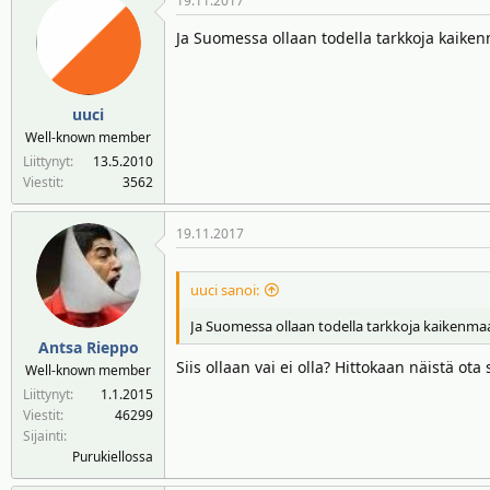
19.11.2017
Ja Suomessa ollaan todella tarkkoja kaike
uuci
Well-known member
Liittynyt
13.5.2010
Viestit
3562
19.11.2017
uuci sanoi:
Ja Suomessa ollaan todella tarkkoja kaikenma
Antsa Rieppo
Siis ollaan vai ei olla? Hittokaan näistä ota
Well-known member
Liittynyt
1.1.2015
Viestit
46299
Sijainti
Purukiellossa