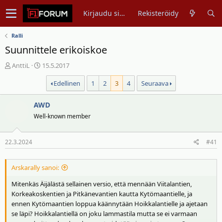
Kirjaudu sisään
Rekisteröidy
Ralli
Suunnittele erikoiskoe
V
A
AnttiL
15.5.2017
i
l
Edellinen
1
2
3
4
Seuraava
e
o
s
i
t
AWD
t
i
u
Well-known member
k
s
e
p
22.3.2024
#41
t
ä
j
i
u
v
Arskarally sanoi:
n
ä
Mitenkäs Äijälästä sellainen versio, että mennään Viitalantien,
a
m
Korkeakoskentien ja Pitkänevantien kautta Kytömaantielle, ja
l
ä
ennen Kytömaantien loppua käännytään Hoikkalantielle ja ajetaan
o
ä
se läpi? Hoikkalantiellä on joku lammastila mutta se ei varmaan
i
r