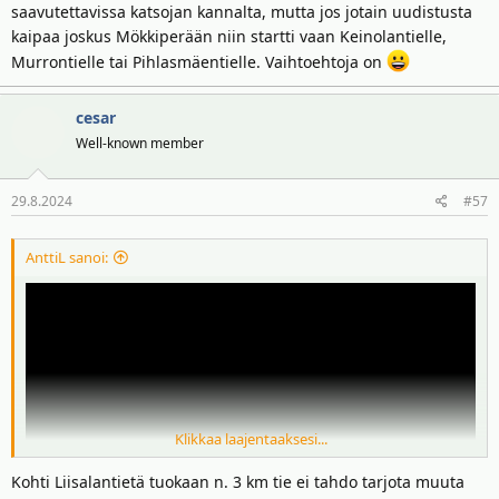
saavutettavissa katsojan kannalta, mutta jos jotain uudistusta
kaipaa joskus Mökkiperään niin startti vaan Keinolantielle,
Murrontielle tai Pihlasmäentielle. Vaihtoehtoja on
cesar
Well-known member
29.8.2024
#57
AnttiL sanoi:
Klikkaa laajentaaksesi...
Kohti Liisalantietä tuokaan n. 3 km tie ei tahdo tarjota muuta