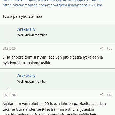
https://www.mapfab.com/map/AgVe/Liisalanperä-16.1-km
Tossa pari yhdistelmää
Arskarally
Well-known member
29.8.2024
#59
Liisalanperä toimisi hyvin, sopivan pitkä pätkä Jyskälään ja
hyödyntää Humalamäkeäkin.
Arskarally
Well-known member
25.12.2024
#60
Äijälänhän voisi aloittaa 90-luvun lähdön paikkeilta ja jatkaa
tuonne Uuralahdentie 94 asti mihin asti olisi jotenkin
käyttökelpoista tietä, risteyksestä sitten siirtymälle kohti