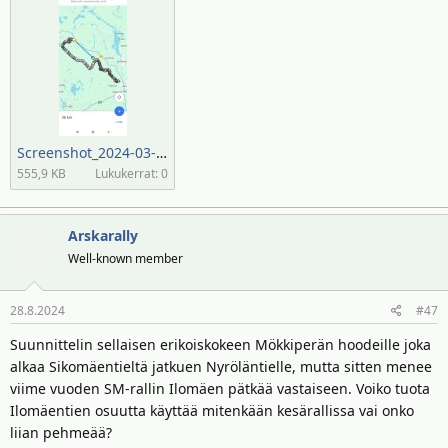
Screenshot_2024-03-24-16-15-00-513_com.google.android.apps.maps.jpg
555,9 KB
Lukukerrat: 0
Arskarally
Well-known member
28.8.2024
#47
Suunnittelin sellaisen erikoiskokeen Mökkiperän hoodeille joka
alkaa Sikomäentieltä jatkuen Nyröläntielle, mutta sitten menee
viime vuoden SM-rallin Ilomäen pätkää vastaiseen. Voiko tuota
Ilomäentien osuutta käyttää mitenkään kesärallissa vai onko
liian pehmeää?