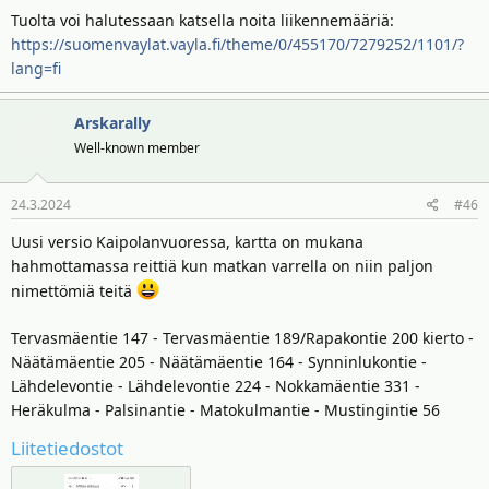
Tuolta voi halutessaan katsella noita liikennemääriä:
https://suomenvaylat.vayla.fi/theme/0/455170/7279252/1101/?
lang=fi
Arskarally
Well-known member
24.3.2024
#46
Uusi versio Kaipolanvuoressa, kartta on mukana
hahmottamassa reittiä kun matkan varrella on niin paljon
nimettömiä teitä
Tervasmäentie 147 - Tervasmäentie 189/Rapakontie 200 kierto -
Näätämäentie 205 - Näätämäentie 164 - Synninlukontie -
Lähdelevontie - Lähdelevontie 224 - Nokkamäentie 331 -
Heräkulma - Palsinantie - Matokulmantie - Mustingintie 56
Liitetiedostot