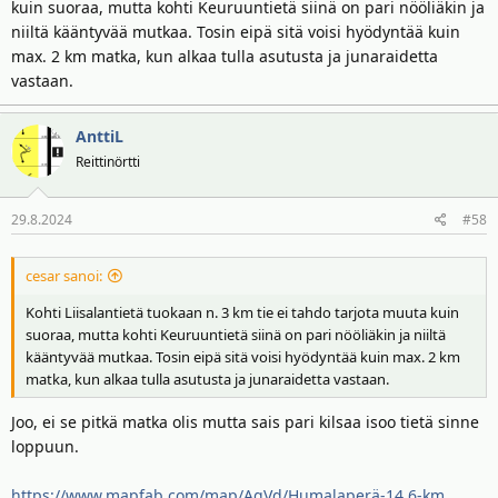
kuin suoraa, mutta kohti Keuruuntietä siinä on pari nööliäkin ja
niiltä kääntyvää mutkaa. Tosin eipä sitä voisi hyödyntää kuin
max. 2 km matka, kun alkaa tulla asutusta ja junaraidetta
Se 2023 SM-rallin Ilomäen pätkän lopun pikkutie sen sijaan
vastaan.
kiinnostaisi, saisiko yhdistettyä Humalamäkeen tai sitten
Humalamäentiehen kaakkoonpäin
AnttiL
Reittinörtti
29.8.2024
#58
cesar sanoi:
Kohti Liisalantietä tuokaan n. 3 km tie ei tahdo tarjota muuta kuin
suoraa, mutta kohti Keuruuntietä siinä on pari nööliäkin ja niiltä
kääntyvää mutkaa. Tosin eipä sitä voisi hyödyntää kuin max. 2 km
matka, kun alkaa tulla asutusta ja junaraidetta vastaan.
Joo, ei se pitkä matka olis mutta sais pari kilsaa isoo tietä sinne
loppuun.
https://www.mapfab.com/map/AgVd/Humalaperä-14.6-km