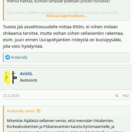
menoa haittaa, kunhan lampaat pidetään jossain turvassa?
t
ä
t
Siitä sitten asfalttiosuudelle jonka varrella on shikaani, ja lopulta
a
Klikkaa laajentaaksesi...
Uurapohjantielle?
j
a
Tuosta jää asvalttiosuudelle mittaa 650m, ei siihen mitään
shikaania tarvitse, mutta voihan siihen sellaisenkin rakentaa,
esim. juuri ennen Uurapohjantien risteystä on bussipysäkki,
jota voisi hyödyntää.
R
Arskarally
e
a
AnttiL
k
t
Reittinörtti
i
o
22.3.2024
#42
t
:
Arskarally sanoi:
Mitenkäs Äijälästä sellainen versio, että mennään Viitalantien,
Korkeakoskentien ja Pitkänevantien kautta Kytömaantielle, ja