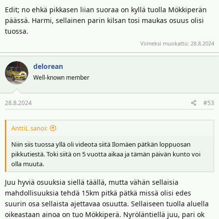
Edit; no ehkä pikkasen liian suoraa on kyllä tuolla Mökkiperän
päässä. Harmi, sellainen parin kilsan tosi maukas osuus olisi
tuossa.
Viimeksi muokattu:
28.8.2024
delorean
Well-known member
28.8.2024
#53
AnttiL sanoi:
Niin siis tuossa yllä oli videota siitä Ilomäen pätkän loppuosan
pikkutiestä. Toki siitä on 5 vuotta aikaa ja tämän päivän kunto voi
olla muuta.
Juu hyviä osuuksia siellä täällä, mutta vähän sellaisia
mahdollisuuksia tehdä 15km pitkä pätkä missä olisi edes
suurin osa sellaista ajettavaa osuutta. Sellaiseen tuolla aluella
oikeastaan ainoa on tuo Mökkiperä. Nyröläntiellä juu, pari ok