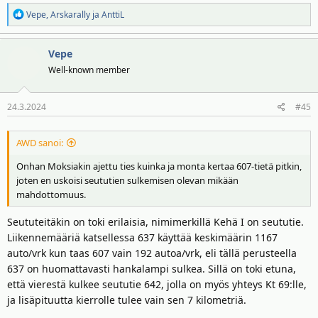
R
Vepe
,
Arskarally
ja
AnttiL
e
a
Vepe
k
t
Well-known member
i
o
24.3.2024
#45
t
:
AWD sanoi:
Onhan Moksiakin ajettu ties kuinka ja monta kertaa 607-tietä pitkin,
joten en uskoisi seututien sulkemisen olevan mikään
mahdottomuus.
Seututeitäkin on toki erilaisia, nimimerkillä Kehä I on seututie.
Liikennemääriä katsellessa 637 käyttää keskimäärin 1167
auto/vrk kun taas 607 vain 192 autoa/vrk, eli tällä perusteella
637 on huomattavasti hankalampi sulkea. Sillä on toki etuna,
että vierestä kulkee seututie 642, jolla on myös yhteys Kt 69:lle,
ja lisäpituutta kierrolle tulee vain sen 7 kilometriä.