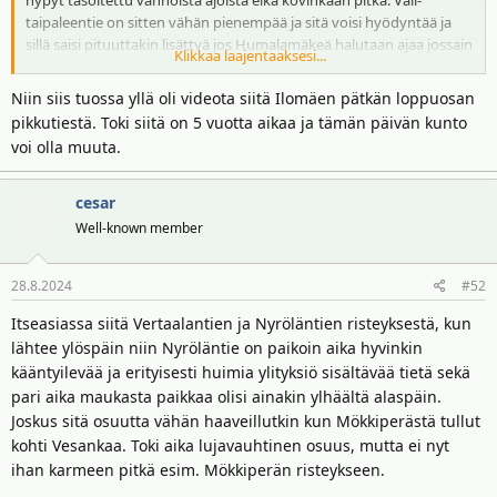
hypyt tasoitettu vanhoista ajoista eikä kovinkaan pitkä. Väli-
taipaleentie on sitten vähän pienempää ja sitä voisi hyödyntää ja
sillä saisi pituuttakin lisättyä jos Humalamäkeä halutaan ajaa jossain
Klikkaa laajentaaksesi...
muodossa. Varmasti tuolta Ilomäen pätkältä jotain kautta myös
Humalamäkeen pääsisi, mutta käsittääksen siellä on varsin pieniä
Niin siis tuossa yllä oli videota siitä Ilomäen pätkän loppuosan
metsäautoteitä, joten niiden käyttö varsinkin MM-rallissa kahteen
pikkutiestä. Toki siitä on 5 vuotta aikaa ja tämän päivän kunto
kertaan ajettuna on aika riskipeliä. Eli jos MM-ralliin suunnitellaan
voi olla muuta.
niin tuon alueen isot tiet on korkeintaan pienen siirtymän verran
käytettäviä, kuten Mökkiperässä, ja sitten taas sopivan kokoiset
pienemmät tiet on sen verran kaukana toisistaan että toimivan
cesar
pätkän suunnittelu on haasteellista tai mahdotonta.
Well-known member
28.8.2024
#52
Itseasiassa siitä Vertaalantien ja Nyröläntien risteyksestä, kun
lähtee ylöspäin niin Nyröläntie on paikoin aika hyvinkin
kääntyilevää ja erityisesti huimia ylityksiö sisältävää tietä sekä
pari aika maukasta paikkaa olisi ainakin ylhäältä alaspäin.
Joskus sitä osuutta vähän haaveillutkin kun Mökkiperästä tullut
kohti Vesankaa. Toki aika lujavauhtinen osuus, mutta ei nyt
ihan karmeen pitkä esim. Mökkiperän risteykseen.