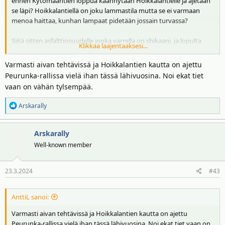
ennen Kytömaantien loppua käännytään Hoikkalantielle ja ajetaan
se läpi? Hoikkalantiellä on joku lammastila mutta se ei varmaan
menoa haittaa, kunhan lampaat pidetään jossain turvassa?
Siitä sitten asfalttiosuudelle jonka varrella on shikaani, ja lopulta
Klikkaa laajentaaksesi...
Uurapohjantielle?
Varmasti aivan tehtävissä ja Hoikkalantien kautta on ajettu
Peurunka-rallissa vielä ihan tässä lähivuosina. Noi ekat tiet
vaan on vähän tylsempää.
R
Arskarally
e
a
Arskarally
k
t
Well-known member
i
o
23.3.2024
#43
t
:
AnttiL sanoi:
Varmasti aivan tehtävissä ja Hoikkalantien kautta on ajettu
Peurunka-rallissa vielä ihan tässä lähivuosina. Noi ekat tiet vaan on