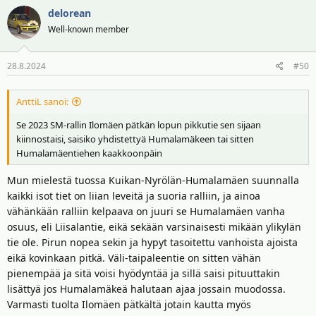
delorean
Well-known member
28.8.2024
#50
AnttiL sanoi:
Se 2023 SM-rallin Ilomäen pätkän lopun pikkutie sen sijaan
kiinnostaisi, saisiko yhdistettyä Humalamäkeen tai sitten
Humalamäentiehen kaakkoonpäin
Mun mielestä tuossa Kuikan-Nyrölän-Humalamäen suunnalla
kaikki isot tiet on liian leveitä ja suoria ralliin, ja ainoa
vähänkään ralliin kelpaava on juuri se Humalamäen vanha
osuus, eli Liisalantie, eikä sekään varsinaisesti mikään ylikylän
tie ole. Pirun nopea sekin ja hypyt tasoitettu vanhoista ajoista
eikä kovinkaan pitkä. Väli-taipaleentie on sitten vähän
pienempää ja sitä voisi hyödyntää ja sillä saisi pituuttakin
lisättyä jos Humalamäkeä halutaan ajaa jossain muodossa.
Varmasti tuolta Ilomäen pätkältä jotain kautta myös