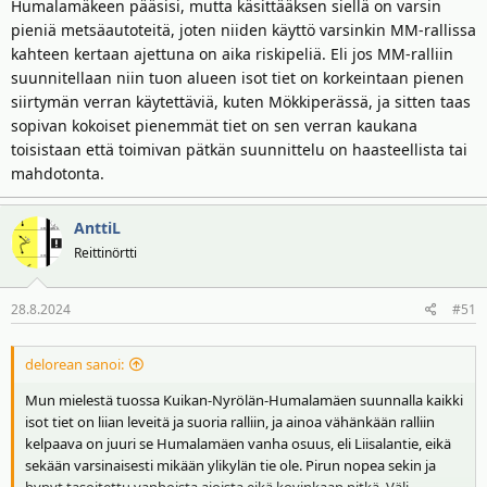
Humalamäkeen pääsisi, mutta käsittääksen siellä on varsin
pieniä metsäautoteitä, joten niiden käyttö varsinkin MM-rallissa
kahteen kertaan ajettuna on aika riskipeliä. Eli jos MM-ralliin
suunnitellaan niin tuon alueen isot tiet on korkeintaan pienen
siirtymän verran käytettäviä, kuten Mökkiperässä, ja sitten taas
sopivan kokoiset pienemmät tiet on sen verran kaukana
toisistaan että toimivan pätkän suunnittelu on haasteellista tai
mahdotonta.
AnttiL
Reittinörtti
28.8.2024
#51
delorean sanoi:
Mun mielestä tuossa Kuikan-Nyrölän-Humalamäen suunnalla kaikki
isot tiet on liian leveitä ja suoria ralliin, ja ainoa vähänkään ralliin
kelpaava on juuri se Humalamäen vanha osuus, eli Liisalantie, eikä
sekään varsinaisesti mikään ylikylän tie ole. Pirun nopea sekin ja