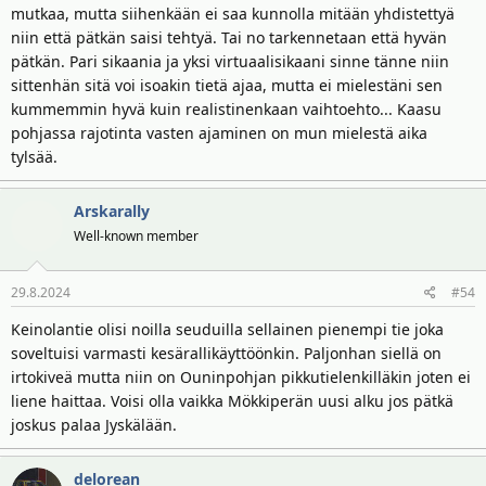
mutkaa, mutta siihenkään ei saa kunnolla mitään yhdistettyä
niin että pätkän saisi tehtyä. Tai no tarkennetaan että hyvän
pätkän. Pari sikaania ja yksi virtuaalisikaani sinne tänne niin
sittenhän sitä voi isoakin tietä ajaa, mutta ei mielestäni sen
kummemmin hyvä kuin realistinenkaan vaihtoehto... Kaasu
pohjassa rajotinta vasten ajaminen on mun mielestä aika
tylsää.
Arskarally
Well-known member
29.8.2024
#54
Keinolantie olisi noilla seuduilla sellainen pienempi tie joka
soveltuisi varmasti kesärallikäyttöönkin. Paljonhan siellä on
irtokiveä mutta niin on Ouninpohjan pikkutielenkilläkin joten ei
liene haittaa. Voisi olla vaikka Mökkiperän uusi alku jos pätkä
joskus palaa Jyskälään.
delorean