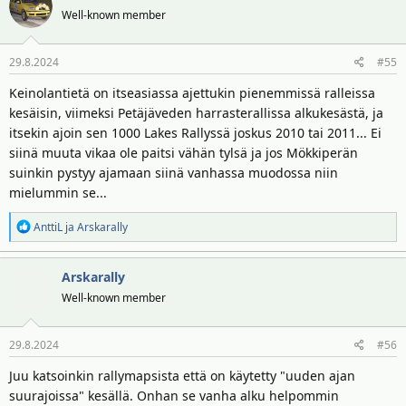
Well-known member
29.8.2024
#55
Keinolantietä on itseasiassa ajettukin pienemmissä ralleissa
kesäisin, viimeksi Petäjäveden harrasterallissa alkukesästä, ja
itsekin ajoin sen 1000 Lakes Rallyssä joskus 2010 tai 2011... Ei
siinä muuta vikaa ole paitsi vähän tylsä ja jos Mökkiperän
suinkin pystyy ajamaan siinä vanhassa muodossa niin
mielummin se...
R
AnttiL
ja
Arskarally
e
a
Arskarally
k
t
Well-known member
i
o
29.8.2024
#56
t
:
Juu katsoinkin rallymapsista että on käytetty "uuden ajan
suurajoissa" kesällä. Onhan se vanha alku helpommin