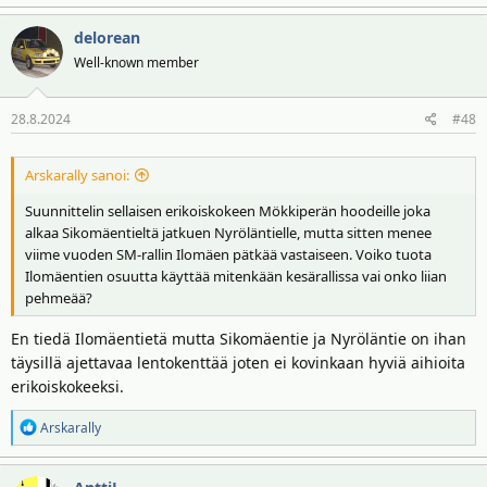
delorean
Well-known member
28.8.2024
#48
Arskarally sanoi:
Suunnittelin sellaisen erikoiskokeen Mökkiperän hoodeille joka
alkaa Sikomäentieltä jatkuen Nyröläntielle, mutta sitten menee
viime vuoden SM-rallin Ilomäen pätkää vastaiseen. Voiko tuota
Ilomäentien osuutta käyttää mitenkään kesärallissa vai onko liian
pehmeää?
En tiedä Ilomäentietä mutta Sikomäentie ja Nyröläntie on ihan
täysillä ajettavaa lentokenttää joten ei kovinkaan hyviä aihioita
erikoiskokeeksi.
R
Arskarally
e
a