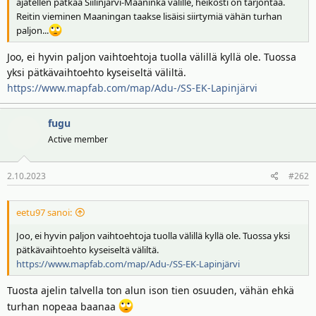
ajatellen pätkää Siilinjärvi-Maaninka välille, heikosti on tarjontaa.
t
ä
Reitin vieminen Maaningan taakse lisäisi siirtymiä vähän turhan
t
paljon...
a
j
Joo, ei hyvin paljon vaihtoehtoja tuolla välillä kyllä ole. Tuossa
a
yksi pätkävaihtoehto kyseiseltä väliltä.
https://www.mapfab.com/map/Adu-/SS-EK-Lapinjärvi
fugu
Active member
2.10.2023
#262
eetu97 sanoi:
Joo, ei hyvin paljon vaihtoehtoja tuolla välillä kyllä ole. Tuossa yksi
pätkävaihtoehto kyseiseltä väliltä.
https://www.mapfab.com/map/Adu-/SS-EK-Lapinjärvi
Tuosta ajelin talvella ton alun ison tien osuuden, vähän ehkä
turhan nopeaa baanaa