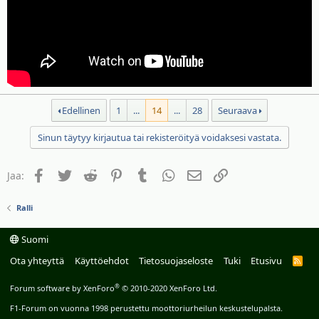
Edellinen
1
...
14
...
28
Seuraava
Sinun täytyy kirjautua tai rekisteröityä voidaksesi vastata.
Facebook
Twitter
Reddit
Pinterest
Tumblr
WhatsApp
Sähköposti
Linkki
Jaa:
Ralli
Suomi
Ota yhteyttä
Käyttöehdot
Tietosuojaseloste
Tuki
Etusivu
R
S
S
®
Forum software by XenForo
© 2010-2020 XenForo Ltd.
F1-Forum on vuonna 1998 perustettu moottoriurheilun keskustelupalsta.