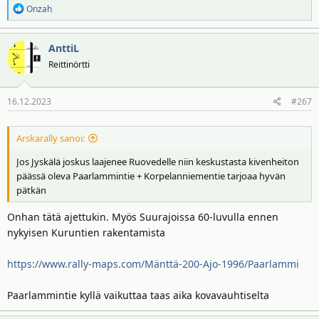
R
Onzah
e
a
AnttiL
k
t
Reittinörtti
i
o
16.12.2023
#267
t
:
Arskarally sanoi:
Jos Jyskälä joskus laajenee Ruovedelle niin keskustasta kivenheiton
päässä oleva Paarlammintie + Korpelanniementie tarjoaa hyvän
pätkän
Onhan tätä ajettukin. Myös Suurajoissa 60-luvulla ennen
nykyisen Kuruntien rakentamista
https://www.rally-maps.com/Mänttä-200-Ajo-1996/Paarlammi
Paarlammintie kyllä vaikuttaa taas aika kovavauhtiselta