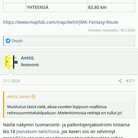
YHTEENSÄ
63.80 km
https://www.mapfab.com/map/AehX/JMK-Fantasy-Route
Viimeksi muokattu:
18.1.2024
R
Onzah
e
a
AnttiL
k
t
Reittinörtti
i
o
21.1.2024
#271
t
:
AnttiL sanoi:
Muistutus tästä vielä, aikaa vuoden loppuun osallistua
reitinsuunnittelukilpailuun. Mielenkiintoisia reittejä on tullut jo!
Näillä näkymin tuomarointi- ja palkintojenjakostriimi tiistaina
klo 18
Joonaksen twitchissä
. jos kaveri siis on selvinnyt