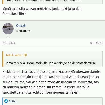
Tämä taisi olla Onzan mökkitie, jonka teki johonkin
fantasiaralliin?
Onzah
Mediamies
28.1.2024
#279
AnttiL sanoi:
Tämä taisi olla Onzan mökkitie, jonka teki johonkin fantasiaralliin?
Mökkitie on ihan Suurajoissa ajettu Haapakyläntie/Kantolantie
mutta on nämäkin tuttuja! Pukarantie tosi vauhdikasta ja aika
selväpiirteistä, Särkisalontie myöskin kohtuu vauhdikasta, tää
oli muistin mukaan hieman suuremmilla korkeuseroilla
varustettua, mutta kohtuullisen nopeaa tämäkin.
R
AnttiL