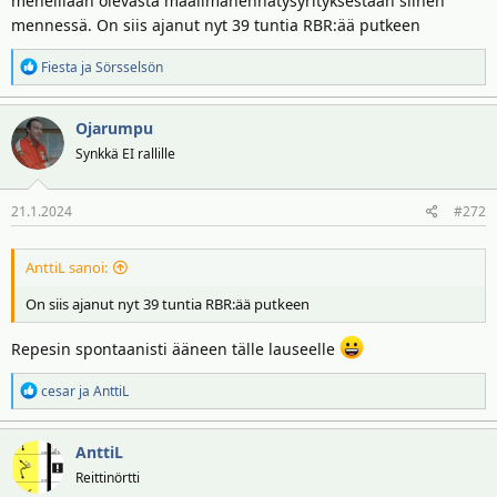
meneillään olevasta maailmanennätysyrityksestään siihen
mennessä. On siis ajanut nyt 39 tuntia RBR:ää putkeen
R
Fiesta
ja
Sörsselsön
e
a
Ojarumpu
k
t
Synkkä EI rallille
i
o
21.1.2024
#272
t
:
AnttiL sanoi:
On siis ajanut nyt 39 tuntia RBR:ää putkeen
Repesin spontaanisti ääneen tälle lauseelle
R
cesar
ja
AnttiL
e
a
AnttiL
k
t
Reittinörtti
i