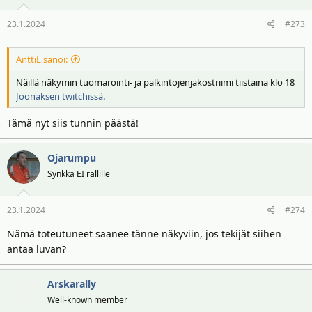
o
23.1.2024
#273
t
:
AnttiL sanoi:
Näillä näkymin tuomarointi- ja palkintojenjakostriimi tiistaina klo 18
Joonaksen twitchissä
.
Tämä nyt siis tunnin päästä!
Ojarumpu
Synkkä EI rallille
23.1.2024
#274
Nämä toteutuneet saanee tänne näkyviin, jos tekijät siihen
antaa luvan?
Arskarally
Well-known member