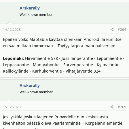
Arskarally
Well-known member
14.12.2023
#264
Epäilen voiko Mapfabia käyttää ollenkaan Androidilla kun itse
en saa millään toimimaan... Täytyy tarjota manuaaliversio:
Lepomäki:
Hirvimäentie 578 - Jussilanperäntie - Lepomäentie -
Leppäsuontie - Mäntyahontie - Sarvenperäntie - Kylmäläntie -
Kalliokyläntie - Karhukorventie - Vihtajärventie 324
Arskarally
Well-known member
15.12.2023
#265
Jos Jyskälä joskus laajenee Ruovedelle niin keskustasta
kivenheiton päässä oleva Paarlammintie + Korpelanniementie