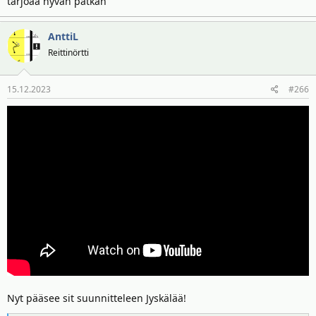
tarjoaa hyvän pätkän
AnttiL
Reittinörtti
15.12.2023
#266
Nyt pääsee sit suunnitteleen Jyskälää!