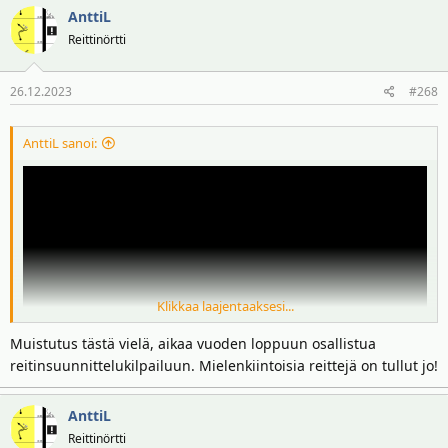
AnttiL
Reittinörtti
26.12.2023
#268
AnttiL sanoi:
Klikkaa laajentaaksesi...
Muistutus tästä vielä, aikaa vuoden loppuun osallistua
reitinsuunnittelukilpailuun. Mielenkiintoisia reittejä on tullut jo!
AnttiL
Nyt pääsee sit suunnitteleen Jyskälää!
Reittinörtti