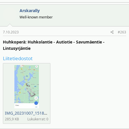
Arskarally
Well-known member
7.10.2023
#263
Huhkoperä: Huhkolantie - Autiotie - Savumäentie -
Lintusyrjäntie
Liitetiedostot
IMG_20231007_151807.jpg
285,9 KB
Lukukerrat: 0