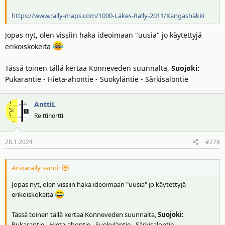
https://www.rally-maps.com/1000-Lakes-Rally-2011/Kangashäkki
Jopas nyt, olen vissiin haka ideoimaan "uusia" jo käytettyjä
erikoiskokeita
Tässä toinen tällä kertaa Konneveden suunnalta,
Suojoki:
Pukarantie - Hieta-ahontie - Suokyläntie - Särkisalontie
AnttiL
Reittinörtti
28.1.2024
#278
Arskarally sanoi:
Jopas nyt, olen vissiin haka ideoimaan "uusia" jo käytettyjä
erikoiskokeita
Tässä toinen tällä kertaa Konneveden suunnalta,
Suojoki:
Pukarantie - Hieta-ahontie - Suokyläntie - Särkisalontie