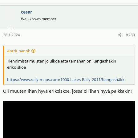
e
a
cesar
k
t
Well-known member
i
o
28.1.2024
#280
t
:
AnttiL sanoi:
Tiennimistä muistan jo ulkoa että tämähän on Kangashäkin
erikoiskoe
https://www.rally-maps.com/1000-Lakes-Rally-2011/Kangashäkki
Oli muuten ihan hyvä erikoiskoe, jossa oli ihan hyvä paikkakin!