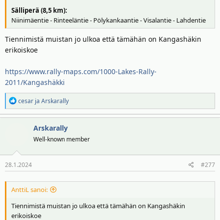
Sälliperä (8,5 km):
Niinimäentie - Rinteeläntie - Pölykankaantie - Visalantie - Lahdentie
Tiennimistä muistan jo ulkoa että tämähän on Kangashäkin
erikoiskoe
https://www.rally-maps.com/1000-Lakes-Rally-
2011/Kangashäkki
R
cesar
ja
Arskarally
e
a
Arskarally
k
t
Well-known member
i
o
28.1.2024
#277
t
:
AnttiL sanoi:
Tiennimistä muistan jo ulkoa että tämähän on Kangashäkin
erikoiskoe