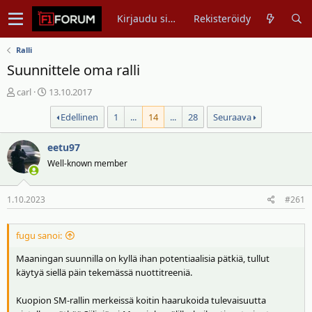
Kirjaudu sisään
Rekisteröidy
Ralli
Suunnittele oma ralli
V
A
carl
13.10.2017
i
l
Edellinen
1
...
14
...
28
Seuraava
e
o
s
i
t
eetu97
t
i
u
Well-known member
k
s
e
p
1.10.2023
#261
t
ä
j
i
u
v
fugu sanoi:
n
ä
Maaningan suunnilla on kyllä ihan potentiaalisia pätkiä, tullut
a
m
käytyä siellä päin tekemässä nuottitreeniä.
l
ä
o
ä
Kuopion SM-rallin merkeissä koitin haarukoida tulevaisuutta
i
r