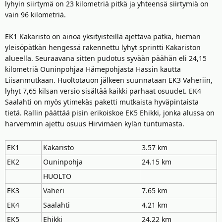
lyhyin siirtymä on 23 kilometriä pitkä ja yhteensä siirtymiä on
vain 96 kilometriä.
EK1 Kakaristo on ainoa yksityisteillä ajettava pätkä, hieman
yleisöpätkän hengessä rakennettu lyhyt sprintti Kakariston
alueella. Seuraavana sitten pudotus syvään päähän eli 24,15
kilometriä Ouninpohjaa Hämepohjasta Hassin kautta
Liisanmutkaan. Huoltotauon jälkeen suunnataan EK3 Vaheriin,
lyhyt 7,65 kilsan versio sisältää kaikki parhaat osuudet. EK4
Saalahti on myös ytimekäs paketti mutkaista hyväpintaista
tietä. Rallin päättää pisin erikoiskoe EK5 Ehikki, jonka alussa on
harvemmin ajettu osuus Hirvimäen kylän tuntumasta.
EK1
Kakaristo
3.57 km
EK2
Ouninpohja
24.15 km
HUOLTO
EK3
Vaheri
7.65 km
EK4
Saalahti
4.21 km
EK5
Ehikki
24.22 km