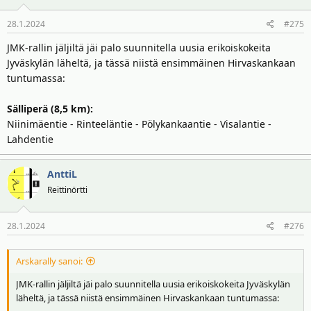
28.1.2024
#275
JMK-rallin jäljiltä jäi palo suunnitella uusia erikoiskokeita
Jyväskylän läheltä, ja tässä niistä ensimmäinen Hirvaskankaan
tuntumassa:
Sälliperä (8,5 km):
Niinimäentie - Rinteeläntie - Pölykankaantie - Visalantie -
Lahdentie
AnttiL
Reittinörtti
28.1.2024
#276
Arskarally sanoi:
JMK-rallin jäljiltä jäi palo suunnitella uusia erikoiskokeita Jyväskylän
läheltä, ja tässä niistä ensimmäinen Hirvaskankaan tuntumassa: