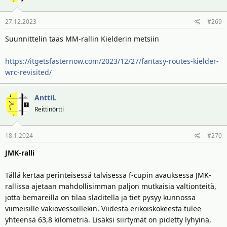
27.12.2023
#269
Suunnittelin taas MM-rallin Kielderin metsiin
https://itgetsfasternow.com/2023/12/27/fantasy-routes-kielder-
wrc-revisited/
AnttiL
Reittinörtti
18.1.2024
#270
JMK-ralli
Tällä kertaa perinteisessä talvisessa f-cupin avauksessa JMK-
rallissa ajetaan mahdollisimman paljon mutkaisia valtionteitä,
jotta bemareilla on tilaa sladitella ja tiet pysyy kunnossa
viimeisille vakiovessoillekin. Viidestä erikoiskokeesta tulee
yhteensä 63,8 kilometriä. Lisäksi siirtymät on pidetty lyhyinä,