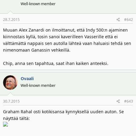
t
ä
Well-known member
t
a
j
28.7.2015
#642
a
Muuan Alex Zanardi on ilmoittanut, että Indy 500:n ajaminen
kiinnostais kyllä, tosin sanoi kaverilleen Vasserille että ei
välttämättä nappais sen autolla lähteä vaan haluaisi tehdä sen
nimenomaan Ganassin vehkeillä.
Chip, anna sen tapahtua, saat ihan kaiken anteeksi.
Ovaali
Well-known member
30.7.2015
#643
Graham Rahal osti kotikisansa kynnyksellä uuden auton. Se
näyttää tältä: