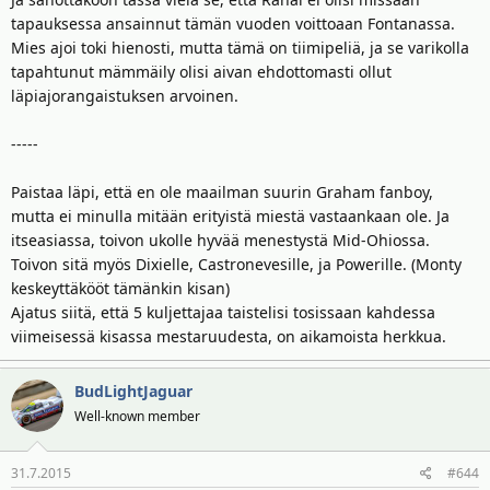
tapauksessa ansainnut tämän vuoden voittoaan Fontanassa.
Mies ajoi toki hienosti, mutta tämä on tiimipeliä, ja se varikolla
tapahtunut mämmäily olisi aivan ehdottomasti ollut
läpiajorangaistuksen arvoinen.
-----
Paistaa läpi, että en ole maailman suurin Graham fanboy,
mutta ei minulla mitään erityistä miestä vastaankaan ole. Ja
itseasiassa, toivon ukolle hyvää menestystä Mid-Ohiossa.
Toivon sitä myös Dixielle, Castronevesille, ja Powerille. (Monty
keskeyttäkööt tämänkin kisan)
Ajatus siitä, että 5 kuljettajaa taistelisi tosissaan kahdessa
viimeisessä kisassa mestaruudesta, on aikamoista herkkua.
BudLightJaguar
Well-known member
31.7.2015
#644