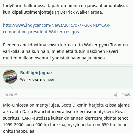
IndyCarin hallinnossa tapahtuu pieniä organisaatiomuutoksia,
kun kilpailutoimenjohtaja (?) Derrick Walker eroaa.
http://www.indycar.com/News/2015/07/7-30-INDYCAR-
competition-president-Walker-resigns
Pienenä anekdoottina voisin kertoa, että Walker pyöri Toronton
varikolla, aina kun näin, mietin että tutun näköinen kaveri
mutten millään osannut yhdistää naamaa ja nimeä.
BudLightJaguar
Well-known member
1.8.2015
#645
Mid-Ohiossa on menty lujaa, Scott Dixonin harjoituksissa ajama
aika alitti Dario Franchittin virallisen kierrosennätyksen. Kova
suoritus, CART-autoissa kuitenkin ennen kierrosrajoitinta tehot
1999-2000 siinä 900 hp luokkaa, nykyteho kun on 650 hp ilman
ohitusnappulaa.