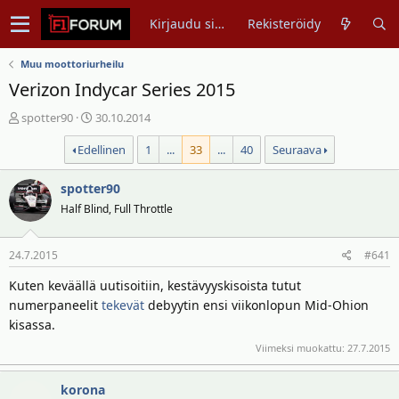
Kirjaudu sisään
Rekisteröidy
Muu moottoriurheilu
Verizon Indycar Series 2015
V
A
spotter90
30.10.2014
i
l
Edellinen
1
...
33
...
40
Seuraava
e
o
s
i
t
spotter90
t
i
u
Half Blind, Full Throttle
k
s
e
p
24.7.2015
#641
t
ä
j
i
Kuten keväällä uutisoitiin, kestävyyskisoista tutut
u
v
numerpaneelit
tekevät
debyytin ensi viikonlopun Mid-Ohion
n
ä
kisassa.
a
m
l
ä
Viimeksi muokattu:
27.7.2015
o
ä
i
r
korona