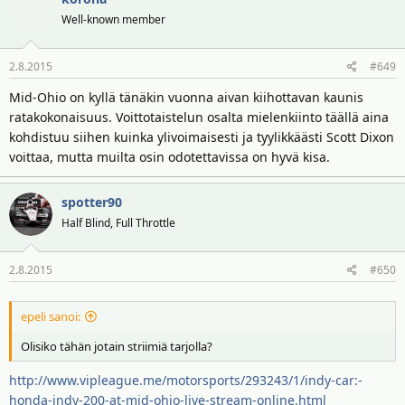
Well-known member
2.8.2015
#649
Mid-Ohio on kyllä tänäkin vuonna aivan kiihottavan kaunis
ratakokonaisuus. Voittotaistelun osalta mielenkiinto täällä aina
kohdistuu siihen kuinka ylivoimaisesti ja tyylikkäästi Scott Dixon
voittaa, mutta muilta osin odotettavissa on hyvä kisa.
spotter90
Half Blind, Full Throttle
2.8.2015
#650
epeli sanoi:
Olisiko tähän jotain striimiä tarjolla?
http://www.vipleague.me/motorsports/293243/1/indy-car:-
honda-indy-200-at-mid-ohio-live-stream-online.html