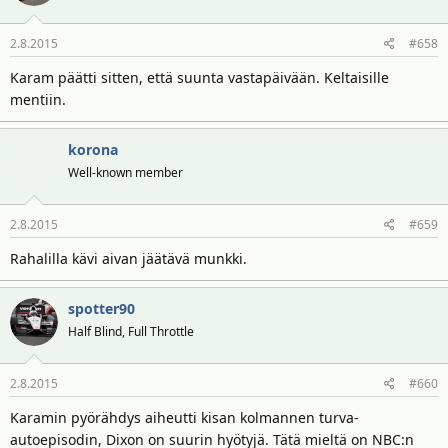
2.8.2015
#658
Karam päätti sitten, että suunta vastapäivään. Keltaisille
mentiin.
korona
Well-known member
2.8.2015
#659
Rahalilla kävi aivan jäätävä munkki.
spotter90
Half Blind, Full Throttle
2.8.2015
#660
Karamin pyörähdys aiheutti kisan kolmannen turva-
autoepisodin, Dixon on suurin hyötyjä. Tätä mieltä on NBC:n