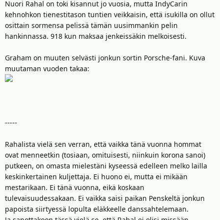
Nuori Rahal on toki kisannut jo vuosia, mutta IndyCarin
kehnohkon tienestitason tuntien veikkaisin, että isukilla on ollut
osittain sormensa pelissä tämän uusimmankin pelin
hankinnassa. 918 kun maksaa jenkeissäkin melkoisesti.
Graham on muuten selvästi jonkun sortin Porsche-fani. Kuva
muutaman vuoden takaa:
-----
Rahalista vielä sen verran, että vaikka tänä vuonna hommat
ovat menneetkin (tosiaan, omituisesti, niinkuin korona sanoi)
putkeen, on omasta mielestäni kyseessä edelleen melko lailla
keskinkertainen kuljettaja. Ei huono ei, mutta ei mikään
mestarikaan. Ei tänä vuonna, eikä koskaan
tulevaisuudessakaan. Ei vaikka saisi paikan Penskeltä jonkun
papoista siirtyessä lopulta eläkkeelle danssahtelemaan.
Ja sanottakoon tässä vielä se, että Rahal ei olisi missään