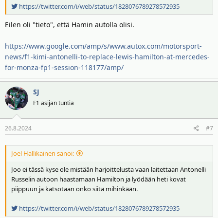
https://twitter.com/i/web/status/1828076789278572935
Eilen oli "tieto", että Hamin autolla olisi.
https://www.google.com/amp/s/www.autox.com/motorsport-
news/f1-kimi-antonelli-to-replace-lewis-hamilton-at-mercedes-
for-monza-fp1-session-118177/amp/
SJ
F1 asijan tuntia
26.8.2024
#7
Joel Hallikainen sanoi:
Joo ei tässä kyse ole mistään harjoittelusta vaan laitettaan Antonelli
Russelin autoon haastamaan Hamilton ja lyödään heti kovat
piippuun ja katsotaan onko siitä mihinkään.
https://twitter.com/i/web/status/1828076789278572935