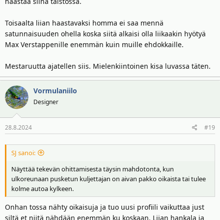
haastaa siinä taistossa.
Toisaalta liian haastavaksi homma ei saa mennä
satunnaisuuden ohella koska siitä alkaisi olla liikaakin hyötyä
Max Verstappenille enemmän kuin muille ehdokkaille.
Mestaruutta ajatellen siis. Mielenkiintoinen kisa luvassa täten.
Vormulaniilo
Designer
28.8.2024
#19
SJ sanoi:
Näyttää tekevän ohittamisesta täysin mahdotonta, kun
ulkoreunaan pusketun kuljettajan on aivan pakko oikaista tai tulee
kolme autoa kylkeen.
Onhan tossa nähty oikaisuja ja tuo uusi profiili vaikuttaa just
siltä et niitä nähdään enemmän ku koskaan. Liian hankala ja