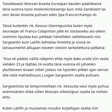
Toivottavasti Monzan kisasta Euroopan kauden päätöksenä
tänä vuonna tulisi mielenkiintoisempi kuin mitä Zandvoort tai
osin kesän kisoista puhuen edes Spa-Francorchamps oli.
Tässä kuitenkin nk. Kessun tilannepuintia kuten myös
seuraajan eli Franco Colapinton jolle en toistaiseksi aio oikein
isommin liputtaa kun pelkään hänellekin valitettavasti niin
Sargeantin kuin Latifin kohtaloa ihmeittä ja niissä on
lainausmerkit alkujaan toiseen viestiin tarkoitettuna pätkänä:
''Kisa oli päätös näillä näkymin ehkä myös koko uralle (On vasta
vieläkin 23 ja täyttää 24 vuotta tänä vuonna eli johonkin
yksittäiseen kisaan sitten joskus voi hyvinkin pitkän ajan verran
olla vielä mahdollisuus.) Logan Sargeantin osalta puhuen.
Sargeantista tai lempinimeltään nk. Kessusta voisi myös puhua
enemmänkin ehkä sitten Monzan viikonlopun osalta tai milloin
ehtii.
Kuten Latifin ja muutaman muukin kuljettajan osalta niin