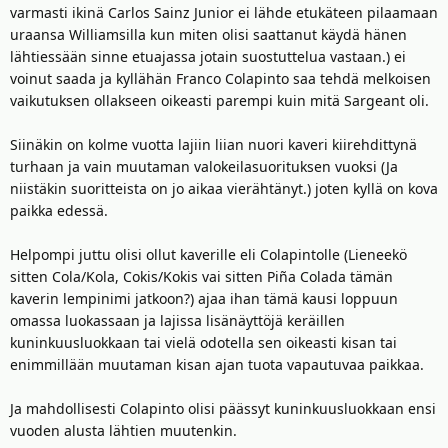
varmasti ikinä Carlos Sainz Junior ei lähde etukäteen pilaamaan
uraansa Williamsilla kun miten olisi saattanut käydä hänen
lähtiessään sinne etuajassa jotain suostuttelua vastaan.) ei
voinut saada ja kyllähän Franco Colapinto saa tehdä melkoisen
vaikutuksen ollakseen oikeasti parempi kuin mitä Sargeant oli.
Siinäkin on kolme vuotta lajiin liian nuori kaveri kiirehdittynä
turhaan ja vain muutaman valokeilasuorituksen vuoksi (Ja
niistäkin suoritteista on jo aikaa vierähtänyt.) joten kyllä on kova
paikka edessä.
Helpompi juttu olisi ollut kaverille eli Colapintolle (Lieneekö
sitten Cola/Kola, Cokis/Kokis vai sitten Piña Colada tämän
kaverin lempinimi jatkoon?) ajaa ihan tämä kausi loppuun
omassa luokassaan ja lajissa lisänäyttöjä keräillen
kuninkuusluokkaan tai vielä odotella sen oikeasti kisan tai
enimmillään muutaman kisan ajan tuota vapautuvaa paikkaa.
Ja mahdollisesti Colapinto olisi päässyt kuninkuusluokkaan ensi
vuoden alusta lähtien muutenkin.