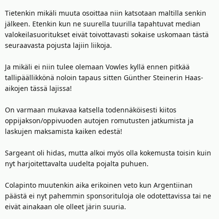
Tietenkin mikäli muuta osoittaa niin katsotaan maltilla senkin
jälkeen. Etenkin kun ne suurella tuurilla tapahtuvat median
valokeilasuoritukset eivät toivottavasti sokaise uskomaan tästä
seuraavasta pojusta lajiin liikoja.
Ja mikäli ei niin tulee olemaan Vowles kyllä ennen pitkää
tallipäällikkönä noloin tapaus sitten Günther Steinerin Haas-
aikojen tässä lajissa!
On varmaan mukavaa katsella todennäköisesti kiitos
oppijakson/oppivuoden autojen romutusten jatkumista ja
laskujen maksamista kaiken edestä!
Sargeant oli hidas, mutta alkoi myös olla kokemusta toisin kuin
nyt harjoitettavalta uudelta pojalta puhuen.
Colapinto muutenkin aika erikoinen veto kun Argentiinan
päästä ei nyt pahemmin sponsorituloja ole odotettavissa tai ne
eivät ainakaan ole olleet järin suuria.