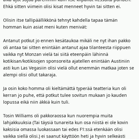
Ehkä sitten viimein olisi kisat menneet hyvin tai sitten ei.
Olisin itse tallipäällikkönä tehnyt kahdella tapaa tämän
homman kuin asiat meni kuten menivät:
Antanut potkut jo ennen kesätaukoa mikäli ne nyt ihan pakko
oli antaa tai sitten enintään antanut ajaa tilanteesta riippuen
vaikka nyt Monzan vielä tai siitä eteenpäin lähinnä
kotikisan/kotikisojen sponsoreita ajatellen enintään Austiniin
asti kun Las Vegasiin olisi vielä ollut enemmän matkaa joten se
alempi olisi ollut takaraja.
Ja osin koko homma oli kieltämättä typerää teatteria kun oli
kerran jo puhe, että potkut tulee sovitun mukaan jo kauden
lopussa eikä niin äkkiä kuin tuli.
Tosin Williams oli pakkoraossa kun nuorempia muita
lahjakkuuksia (Tai täysiä tunareita kun osa niistä ei ole kovin
kaksisia omassa luokassaan tai edes F1:ssä etenkään olisi
vaikka siellä olisi.) ei saanut käyttöön heti ja hyvin selkeästi