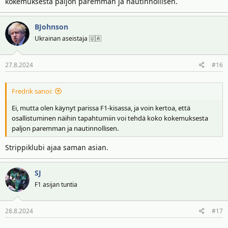
kokemuksesta paljon paremman ja nautinnollisen.
BJohnson
Ukrainan aseistaja 🇺🇦
27.8.2024
#16
Fredrik sanoi:
Ei, mutta olen käynyt parissa F1-kisassa, ja voin kertoa, että
osallistuminen näihin tapahtumiin voi tehdä koko kokemuksesta
paljon paremman ja nautinnollisen.
Strippiklubi ajaa saman asian.
SJ
F1 asijan tuntia
28.8.2024
#17