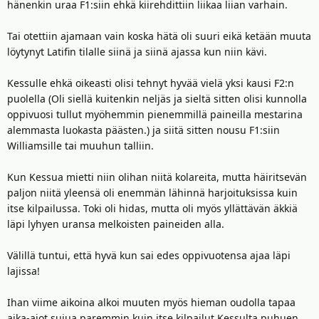
hänenkin uraa F1:siin ehkä kiirehdittiin liikaa liian varhain.
Tai otettiin ajamaan vain koska hätä oli suuri eikä ketään muuta
löytynyt Latifin tilalle siinä ja siinä ajassa kun niin kävi.
Kessulle ehkä oikeasti olisi tehnyt hyvää vielä yksi kausi F2:n
puolella (Oli siellä kuitenkin neljäs ja sieltä sitten olisi kunnolla
oppivuosi tullut myöhemmin pienemmillä paineilla mestarina
alemmasta luokasta päästen.) ja siitä sitten nousu F1:siin
Williamsille tai muuhun talliin.
Kun Kessua mietti niin olihan niitä kolareita, mutta häiritsevän
paljon niitä yleensä oli enemmän lähinnä harjoituksissa kuin
itse kilpailussa. Toki oli hidas, mutta oli myös yllättävän äkkiä
läpi lyhyen uransa melkoisten paineiden alla.
Välillä tuntui, että hyvä kun sai edes oppivuotensa ajaa läpi
lajissa!
Ihan viime aikoina alkoi muuten myös hieman oudolla tapaa
aika-ajot sujua paremmin kuin itse kilpailut Kessulta puhuen.