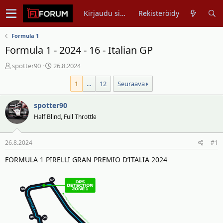
Kirjaudu sisään
Rekisteröidy
Formula 1
Formula 1 - 2024 - 16 - Italian GP
V
A
spotter90
26.8.2024
i
l
1
...
12
Seuraava
e
o
s
i
t
spotter90
t
i
u
Half Blind, Full Throttle
k
s
e
p
26.8.2024
#1
t
ä
j
i
FORMULA 1 PIRELLI GRAN PREMIO D’ITALIA 2024
u
v
n
ä
a
m
l
ä
o
ä
i
r