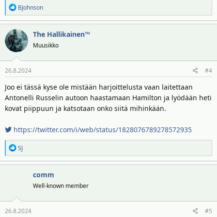
R
BJohnson
e
a
The Hallikainen™
k
t
Muusikko
i
o
26.8.2024
#4
t
:
Joo ei tässä kyse ole mistään harjoittelusta vaan laitettaan
Antonelli Russelin autoon haastamaan Hamilton ja lyödään heti
kovat piippuun ja katsotaan onko siitä mihinkään.
https://twitter.com/i/web/status/1828076789278572935
R
SJ
e
a
comm
k
t
Well-known member
i
o
26.8.2024
#5
t