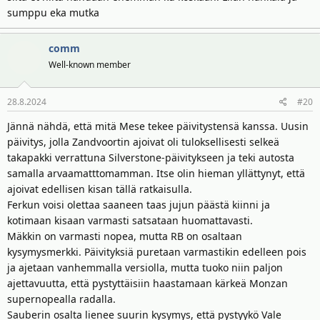
sumppu eka mutka
comm
Well-known member
28.8.2024
#20
Jännä nähdä, että mitä Mese tekee päivitystensä kanssa. Uusin
päivitys, jolla Zandvoortin ajoivat oli tuloksellisesti selkeä
takapakki verrattuna Silverstone-päivitykseen ja teki autosta
samalla arvaamatttomamman. Itse olin hieman yllättynyt, että
ajoivat edellisen kisan tällä ratkaisulla.
Ferkun voisi olettaa saaneen taas jujun päästä kiinni ja
kotimaan kisaan varmasti satsataan huomattavasti.
Mäkkin on varmasti nopea, mutta RB on osaltaan
kysymysmerkki. Päivityksiä puretaan varmastikin edelleen pois
ja ajetaan vanhemmalla versiolla, mutta tuoko niin paljon
ajettavuutta, että pystyttäisiin haastamaan kärkeä Monzan
supernopealla radalla.
Sauberin osalta lienee suurin kysymys, että pystyykö Vale