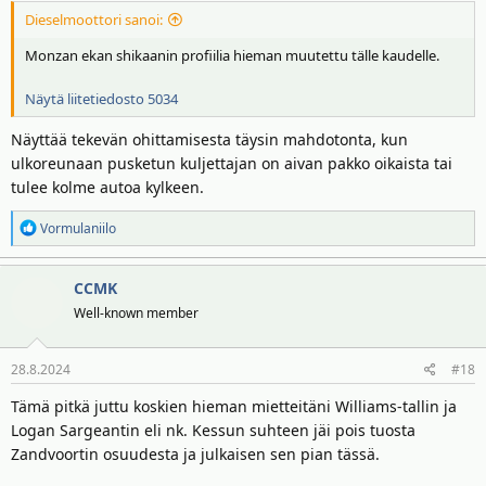
Dieselmoottori sanoi:
Monzan ekan shikaanin profiilia hieman muutettu tälle kaudelle.
Näytä liitetiedosto 5034
Näyttää tekevän ohittamisesta täysin mahdotonta, kun
ulkoreunaan pusketun kuljettajan on aivan pakko oikaista tai
tulee kolme autoa kylkeen.
R
Vormulaniilo
e
a
CCMK
k
t
Well-known member
i
o
28.8.2024
#18
t
:
Tämä pitkä juttu koskien hieman mietteitäni Williams-tallin ja
Logan Sargeantin eli nk. Kessun suhteen jäi pois tuosta
Zandvoortin osuudesta ja julkaisen sen pian tässä.