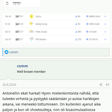
R
comm
e
a
comm
k
t
Well-known member
i
o
26.8.2024
#2
t
:
Antonellin ekat harkat! Hyvin mielenkiintoista nähdä, että
tuleeko virheitä ja pystyykö säätämään jo autoa harkkojen
aikana, vai meneekö tottumiseen. On kuitenkin ajanut aika
paljon ja kun oli shootoutteja, niin oli kisasimulaatiossa