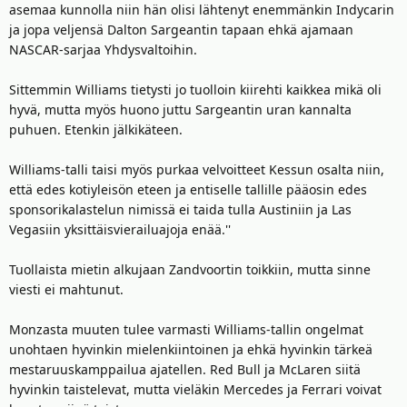
asemaa kunnolla niin hän olisi lähtenyt enemmänkin Indycarin
ja jopa veljensä Dalton Sargeantin tapaan ehkä ajamaan
NASCAR-sarjaa Yhdysvaltoihin.
Sittemmin Williams tietysti jo tuolloin kiirehti kaikkea mikä oli
hyvä, mutta myös huono juttu Sargeantin uran kannalta
puhuen. Etenkin jälkikäteen.
Williams-talli taisi myös purkaa velvoitteet Kessun osalta niin,
että edes kotiyleisön eteen ja entiselle tallille pääosin edes
sponsorikalastelun nimissä ei taida tulla Austiniin ja Las
Vegasiin yksittäisvierailuajoja enää.''
Tuollaista mietin alkujaan Zandvoortin toikkiin, mutta sinne
viesti ei mahtunut.
Monzasta muuten tulee varmasti Williams-tallin ongelmat
unohtaen hyvinkin mielenkiintoinen ja ehkä hyvinkin tärkeä
mestaruuskamppailua ajatellen. Red Bull ja McLaren siitä
hyvinkin taistelevat, mutta vieläkin Mercedes ja Ferrari voivat