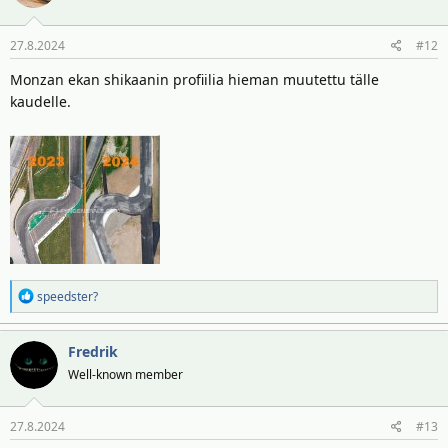
27.8.2024
#12
Monzan ekan shikaanin profiilia hieman muutettu tälle
kaudelle.
R
speedster?
e
a
Fredrik
k
t
Well-known member
i
o
27.8.2024
#13
t
: