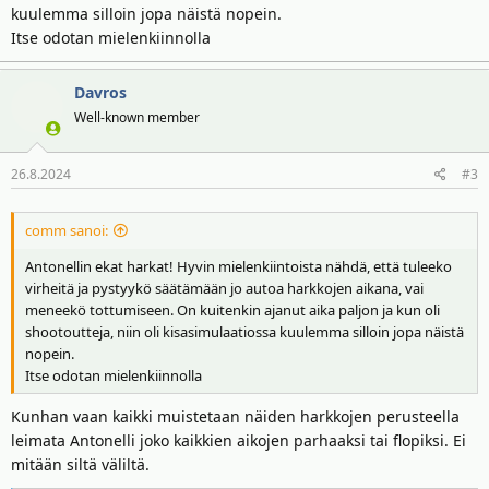
kuulemma silloin jopa näistä nopein.
Itse odotan mielenkiinnolla
Davros
Well-known member
26.8.2024
#3
comm sanoi:
Antonellin ekat harkat! Hyvin mielenkiintoista nähdä, että tuleeko
virheitä ja pystyykö säätämään jo autoa harkkojen aikana, vai
meneekö tottumiseen. On kuitenkin ajanut aika paljon ja kun oli
shootoutteja, niin oli kisasimulaatiossa kuulemma silloin jopa näistä
nopein.
Itse odotan mielenkiinnolla
Kunhan vaan kaikki muistetaan näiden harkkojen perusteella
leimata Antonelli joko kaikkien aikojen parhaaksi tai flopiksi. Ei
mitään siltä väliltä.