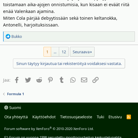
toistamaan aika-ajojen onnistumisia, kun kisaan ei eväät riitä
enää Valenkaan ajamina.
Miten Cola pärjää debyytissään sekä toinen keltanokka,
Antonelli, harjoituksissaan.
R
Bukko
e
a
1
...
12
Seuraava
k
t
Sinun täytyy kirjautua tai rekisteröityä voidaksesi vastata.
i
o
t
Facebook
Twitter
Reddit
Pinterest
Tumblr
WhatsApp
Sähköposti
Linkki
Jaa:
:
Formula 1
Suomi
Ota yhteyttä
Käyttöehdot
Tietosuojaseloste
Tuki
Etusivu
R
S
S
®
Forum software by XenForo
© 2010-2020 XenForo Ltd.
F1-Forum on vuonna 1998 perustettu moottoriurheilun keskustelupalsta.