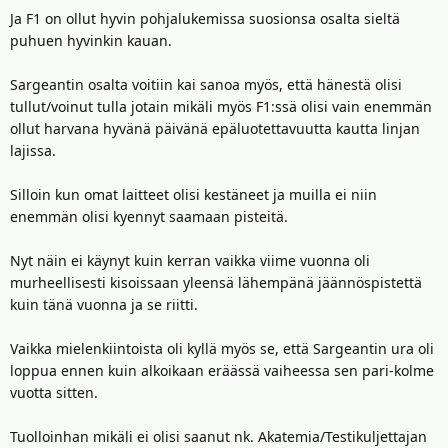
Ja F1 on ollut hyvin pohjalukemissa suosionsa osalta sieltä
puhuen hyvinkin kauan.
Sargeantin osalta voitiin kai sanoa myös, että hänestä olisi
tullut/voinut tulla jotain mikäli myös F1:ssä olisi vain enemmän
ollut harvana hyvänä päivänä epäluotettavuutta kautta linjan
lajissa.
Silloin kun omat laitteet olisi kestäneet ja muilla ei niin
enemmän olisi kyennyt saamaan pisteitä.
Nyt näin ei käynyt kuin kerran vaikka viime vuonna oli
murheellisesti kisoissaan yleensä lähempänä jäännöspistettä
kuin tänä vuonna ja se riitti.
Vaikka mielenkiintoista oli kyllä myös se, että Sargeantin ura oli
loppua ennen kuin alkoikaan eräässä vaiheessa sen pari-kolme
vuotta sitten.
Tuolloinhan mikäli ei olisi saanut nk. Akatemia/Testikuljettajan