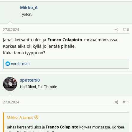
Mikko_A
Työtön.
27.8.2024
#10
Jahas kersantti ulos ja
Franco Colapinto
korvaa monzassa.
Korkea aika oli kyllä jo lentää pihalle.
Kuka tämä tyyppi on?
R
nordic man
e
a
spotter90
k
t
Half Blind, Full Throttle
i
o
27.8.2024
#11
t
:
Mikko_A sanoi:
Jahas kersantti ulos ja
Franco Colapinto
korvaa monzassa. Korkea