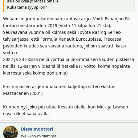
aika oli kyllä jo lentää pihalle.
Kuka tämä tyyppi on?
Williamsin junnuakatemiaan kuuluva argo. Voitti Espanjan F4-
luokan mestaruuden 2019 (Voitti 11 kilpailua 21:stä).
Seuraavana vuonna oli kolmas sekä Toyota Racing Series-
talvisarjassa, että Formula Renault Eurocupissa. Frecassa
pisteiden kuudes seuraavana kautena, jolloin saavutti kaksi
voittoa.
2022 ja 23 F3:ssa neljä voittoa ja jälkimmäisen kauden pisteissä
neljäs. F2-sarjan viides tällä hetkella (1 voitto, kolme nopeinta
kierrosta sekä kolme podiumia).
Ensimmäisen argentiinalainen kuljettaja sitten Gaston
Mazzacanen (2001)
Kunhan nyt joku piti ottaa Kessun tilalle, kun Mick ja Lawson
eivät olleet saaatavilla.
Dieselmoottori
Well-known member