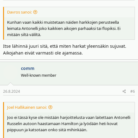
:
Davros sanoi:
Kunhan vaan kaikki muistetaan näiden harkkojen perusteella
leimata Antonelli joko kaikkien aikojen parhaaksi tai flopiksi. Ei
mitään siltä väliltä.
Itse lähinnä juuri sitä, että miten harkat yleensäkin sujuvat.
Aikojahan eivät varmasti ole ajamassa.
comm
Well-known member
26.8.2024
#6
Joel Hallikainen sanoi:
Joo ei tässä kyse ole mistään harjoittelusta vaan laitettaan Antonelli
Russelin autoon haastamaan Hamilton ja lyödään heti kovat
piippuun ja katsotaan onko siitä mihinkään.