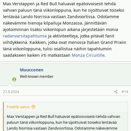
Max Verstappen ja Red Bull haluavat epätoivoisesti tehdä
vahvan paluun tänä viikonloppuna, kun he sijoittuivat toiseksi
lentävää Lando Norrisia vastaan Zandvoortissa. Odotamme
näkevämme hienoja kilpailuja Monzassa. Jännittävän
ajotoiminnan lisäksi viikonlopun aikana järjestetään monia
radanvarsitapahtumia
ja aktiviteetteja, jotka pitävät fanit
viihdykkeinä. Kaikkien, jotka ovat menossa Italian Grand Prixiin
tänä viikonloppuna, tulisi osallistua näihin tapahtumiin
saadakseen kaiken irti matkastaan
Monza Circuitille
.
Muucconen
Well-known member
27.8.2024
#14
Fredrik sanoi:
Max Verstappen ja Red Bull haluavat epätoivoisesti tehdä vahvan
paluun tänä viikonloppuna, kun he sijoittuivat toiseksi lentävää
Lando Norrisia vastaan Zandvoortissa. Odotamme näkevämme