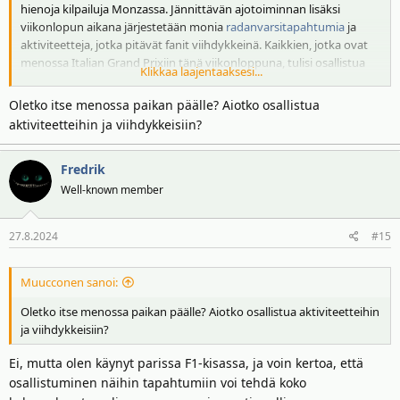
hienoja kilpailuja Monzassa. Jännittävän ajotoiminnan lisäksi
viikonlopun aikana järjestetään monia
radanvarsitapahtumia
ja
aktiviteetteja, jotka pitävät fanit viihdykkeinä. Kaikkien, jotka ovat
menossa Italian Grand Prixiin tänä viikonloppuna, tulisi osallistua
Klikkaa laajentaaksesi...
näihin tapahtumiin saadakseen kaiken irti matkastaan
Monza
Circuitille
.
Oletko itse menossa paikan päälle? Aiotko osallistua
aktiviteetteihin ja viihdykkeisiin?
Fredrik
Well-known member
27.8.2024
#15
Muucconen sanoi:
Oletko itse menossa paikan päälle? Aiotko osallistua aktiviteetteihin
ja viihdykkeisiin?
Ei, mutta olen käynyt parissa F1-kisassa, ja voin kertoa, että
osallistuminen näihin tapahtumiin voi tehdä koko