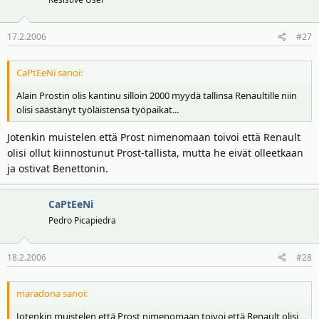
17.2.2006
#27
CaPtEeNi sanoi:
Alain Prostin olis kantinu silloin 2000 myydä tallinsa Renaultille niin
olisi säästänyt työläistensä työpaikat...
Jotenkin muistelen että Prost nimenomaan toivoi että Renault
olisi ollut kiinnostunut Prost-tallista, mutta he eivät olleetkaan
ja ostivat Benettonin.
CaPtEeNi
Pedro Picapiedra
18.2.2006
#28
maradona sanoi:
Jotenkin muistelen että Prost nimenomaan toivoi että Renault olisi