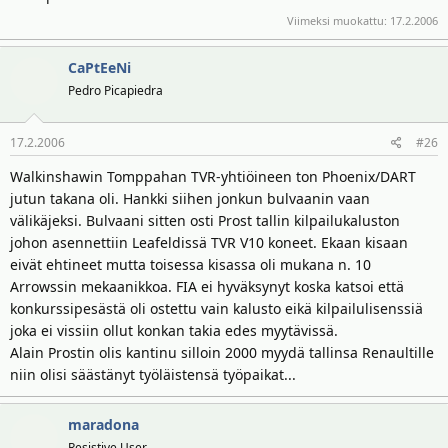
Viimeksi muokattu:
17.2.2006
CaPtEeNi
Pedro Picapiedra
17.2.2006
#26
Walkinshawin Tomppahan TVR-yhtiöineen ton Phoenix/DART
jutun takana oli. Hankki siihen jonkun bulvaanin vaan
välikäjeksi. Bulvaani sitten osti Prost tallin kilpailukaluston
johon asennettiin Leafeldissä TVR V10 koneet. Ekaan kisaan
eivät ehtineet mutta toisessa kisassa oli mukana n. 10
Arrowssin mekaanikkoa. FIA ei hyväksynyt koska katsoi että
konkurssipesästä oli ostettu vain kalusto eikä kilpailulisenssiä
joka ei vissiin ollut konkan takia edes myytävissä.
Alain Prostin olis kantinu silloin 2000 myydä tallinsa Renaultille
niin olisi säästänyt työläistensä työpaikat...
maradona
Resistive User