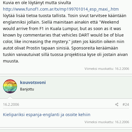
Kuvia en ole löytänyt mutta sivulta
http://www.funof1.com.ar/tx/mp199701014_esp_maxi_.htm
löytää lisää tietoa tuosta tallista. Tosin sivut tarvitsee kääntään
englanniksi jollain. Siellä mainitaan ainakin että "Weekend
would arrive from F1 in Kuala Lumpur, but as soon as it was
known by commentaries that vehicles DART would be of blue
color, like increasing the mystery." joten jos käsitin oikein niin
autot olivat Prostin tapaan sinisiä. Sponsoreita keräämään
tuskin vaivautuivat sillä tuossa projektissa kyse oli jostain aivan
muusta.
Viimeksi muokattu:
16.2.2006
kouvotsvoni
Banjottu
16.2.2006
#24
Kielipariksi espanja-englanti ja osoite kehiin
Viimeksi muokattu:
16.2.2006