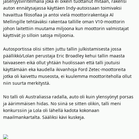
jäsenyysviritelmällä joka ei oikein tuottanut mitään, rakensi
auton ennätysajassa käyttäen Indy-autoissaan toimivaksi
havaittua filosofiaa ja antoi vielä moottorirakentaja Al
Mellingille tehtäväksi rakentaa tallille oman V10-moottorin
johon laitettiin muutama miljoona kun moottorin valmistajat
käyttivät jo silloin satoja miljoonia.
Autosportissa olisi sitten juttu tallin julkistamisesta jossa
päällikkö/Lolan perustaja Eric Broadley kehui tallin maasta
taivaaseen eikä ollut yhtään huolissaan että talli joutuisi
käyttämään eka kaudella ikivanhoja Ford Zetec-moottoreita
jotka oli kaivettu museosta, ei kuulemma moottoriteholla ollut
niin suurta merkitystä.
No talli oli Australiassa radalla, auto oli kuin ylensyönyt porsas
ja äärimmäisen hidas. No siinä se sitten olikin, talli meni
konkurssiin ja Lola oli lähellä kadota kokonaan
maailmankartalta. Sääliksi kävi kuskeja.