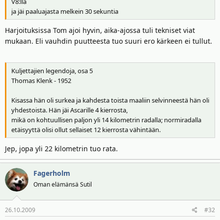
V8:lla
ja jäi paaluajasta melkein 30 sekuntia
Harjoituksissa Tom ajoi hyvin, aika-ajossa tuli tekniset viat
mukaan. Eli vauhdin puutteesta tuo suuri ero kärkeen ei tullut.
Kuljettajien legendoja, osa 5
Thomas Klenk - 1952
Kisassa hän oli surkea ja kahdesta toista maaliin selvinneestä hän oli
yhdestoista. Hän jäi Ascarille 4 kierrosta,
mikä on kohtuullisen paljon yli 14 kilometrin radalla; normiradalla
etäisyyttä olisi ollut sellaiset 12 kierrosta vähintään.
Jep, jopa yli 22 kilometrin tuo rata.
Fagerholm
Oman elämänsä Sutil
26.10.2009
#32