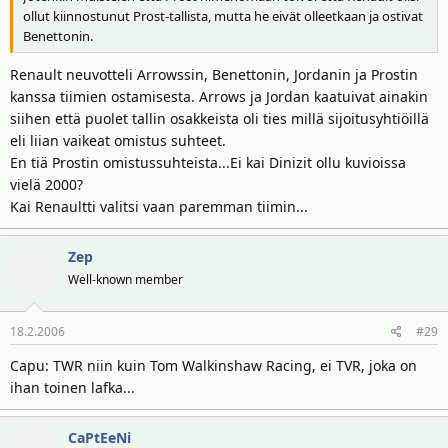
ollut kiinnostunut Prost-tallista, mutta he eivät olleetkaan ja ostivat
Benettonin.
Renault neuvotteli Arrowssin, Benettonin, Jordanin ja Prostin
kanssa tiimien ostamisesta. Arrows ja Jordan kaatuivat ainakin
siihen että puolet tallin osakkeista oli ties millä sijoitusyhtiöillä
eli liian vaikeat omistus suhteet.
En tiä Prostin omistussuhteista...Ei kai Dinizit ollu kuvioissa
vielä 2000?
Kai Renaultti valitsi vaan paremman tiimin...
Zep
Well-known member
18.2.2006
#29
Capu: TWR niin kuin Tom Walkinshaw Racing, ei TVR, joka on
ihan toinen lafka...
CaPtEeNi