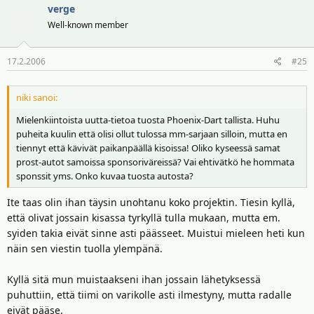
verge
Well-known member
17.2.2006
#25
niki sanoi:
Mielenkiintoista uutta-tietoa tuosta Phoenix-Dart tallista. Huhu
puheita kuulin että olisi ollut tulossa mm-sarjaan silloin, mutta en
tiennyt että kävivät paikanpäällä kisoissa! Oliko kyseessä samat
prost-autot samoissa sponsoriväreissä? Vai ehtivätkö he hommata
sponssit yms. Onko kuvaa tuosta autosta?
Ite taas olin ihan täysin unohtanu koko projektin. Tiesin kyllä,
että olivat jossain kisassa tyrkyllä tulla mukaan, mutta em.
syiden takia eivät sinne asti päässeet. Muistui mieleen heti kun
näin sen viestin tuolla ylempänä.
Kyllä sitä mun muistaakseni ihan jossain lähetyksessä
puhuttiin, että tiimi on varikolle asti ilmestyny, mutta radalle
eivät pääse.