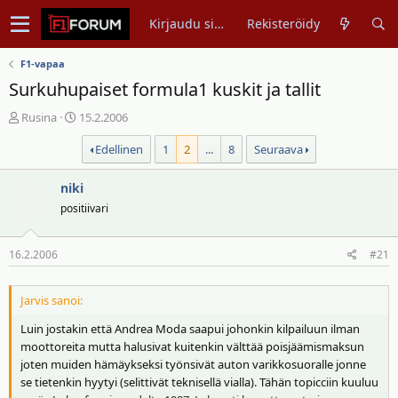
Kirjaudu sisään
Rekisteröidy
F1-vapaa
Surkuhupaiset formula1 kuskit ja tallit
V
A
Rusina
15.2.2006
i
l
Edellinen
1
2
...
8
Seuraava
e
o
s
i
t
niki
t
i
u
positiivari
k
s
e
p
16.2.2006
#21
t
ä
j
i
u
v
Jarvis sanoi:
n
ä
Luin jostakin että Andrea Moda saapui johonkin kilpailuun ilman
a
m
moottoreita mutta halusivat kuitenkin välttää poisjäämismaksun
l
ä
joten muiden hämäykseksi työnsivät auton varikkosuoralle jonne
o
ä
se tietenkin hyytyi (selittivät teknisellä vialla). Tähän topicciin kuuluu
i
r