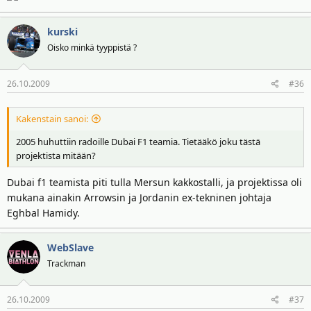
kurski
Oisko minkä tyyppistä ?
26.10.2009
#36
Kakenstain sanoi:
2005 huhuttiin radoille Dubai F1 teamia. Tietääkö joku tästä
projektista mitään?
Dubai f1 teamista piti tulla Mersun kakkostalli, ja projektissa oli
mukana ainakin Arrowsin ja Jordanin ex-tekninen johtaja
Eghbal Hamidy.
WebSlave
Trackman
26.10.2009
#37