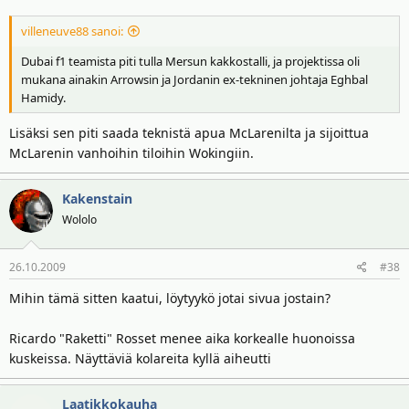
villeneuve88 sanoi:
Dubai f1 teamista piti tulla Mersun kakkostalli, ja projektissa oli
mukana ainakin Arrowsin ja Jordanin ex-tekninen johtaja Eghbal
Hamidy.
Lisäksi sen piti saada teknistä apua McLarenilta ja sijoittua
McLarenin vanhoihin tiloihin Wokingiin.
Kakenstain
Wololo
26.10.2009
#38
Mihin tämä sitten kaatui, löytyykö jotai sivua jostain?
Ricardo "Raketti" Rosset menee aika korkealle huonoissa
kuskeissa. Näyttäviä kolareita kyllä aiheutti
Laatikkokauha