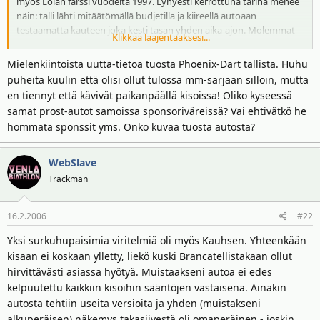
myös Lolan farssi vuodelta 1997. Lyhyesti kerrottuna tarina menee
t
ä
näin: talli lähti mitäätömällä budjetilla ja kiireellä autoaan
t
testaamatta kauteen joka kesti tasan yhden aika-ajon. Molemmat
a
Klikkaa laajentaaksesi...
autot karsiutuivat jääden paaluajasta yli 10 sekunttia. Seuraavaan
j
kilpailuun Brasiliaan autot kuljetittiin ja kuljettajat matkustivat
a
Mielenkiintoista uutta-tietoa tuosta Phoenix-Dart tallista. Huhu
paikalle vain saadakseen tietään talliin menneen konkurssiin. Tallin
puheita kuulin että olisi ollut tulossa mm-sarjaan silloin, mutta
päätukijalle Master Cardille ja Lolan omistajalle Eric Broadleylle
en tiennyt että kävivät paikanpäällä kisoissa! Oliko kyseessä
tapaus oli painajainen. Kolmantena tapauksena on pakko vielä
samat prost-autot samoissa sponsoriväreissä? Vai ehtivätkö he
mainita Phoenixin/Dartsin. Talli perustettiin Prost-tallin jämille 2002
hommata sponssit yms. Onko kuvaa tuosta autosta?
mutta eivät päässeet radalle lopulta ollenkaan. Talli saapui
muutamaan kilpailuun kalustonaan 2001 Prost, moottorina 1999
Hart ja kuljettajinaan Gaston Mazzacane ja Tomas Enge. FIA
WebSlave
kuitenkin vaati tallia maksamaan uudelta tallilta vaaditun maksun
Trackman
josta Phoenix oli eri mieltä koska talli oli ikäänkuin Prost. FIA esti
tallin pääsemisen radalle vaikka kaikki oli radalle menemistä vailla
valmista.
16.2.2006
#22
Yksi surkuhupaisimia viritelmiä oli myös Kauhsen. Yhteenkään
kisaan ei koskaan ylletty, liekö kuski Brancatellistakaan ollut
hirvittävästi asiassa hyötyä. Muistaakseni autoa ei edes
kelpuutettu kaikkiin kisoihin sääntöjen vastaisena. Ainakin
autosta tehtiin useita versioita ja yhden (muistakseni
alkuperäisen) näkemys takasiivestä oli omaperäinen - joskin