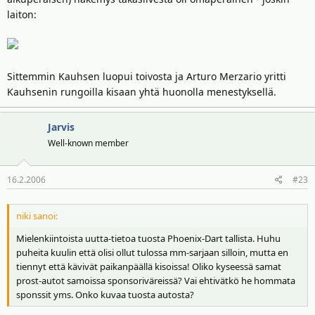
laiton:
Sittemmin Kauhsen luopui toivosta ja Arturo Merzario yritti
Kauhsenin rungoilla kisaan yhtä huonolla menestyksellä.
Jarvis
Well-known member
16.2.2006
#23
niki sanoi:
Mielenkiintoista uutta-tietoa tuosta Phoenix-Dart tallista. Huhu
puheita kuulin että olisi ollut tulossa mm-sarjaan silloin, mutta en
tiennyt että kävivät paikanpäällä kisoissa! Oliko kyseessä samat
prost-autot samoissa sponsoriväreissä? Vai ehtivätkö he hommata
sponssit yms. Onko kuvaa tuosta autosta?