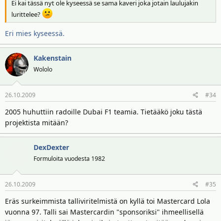
Ei kai tässä nyt ole kyseessä se sama kaveri joka jotain laulujakin
lurittelee?
Eri mies kyseessä.
Kakenstain
Wololo
26.10.2009
#34
2005 huhuttiin radoille Dubai F1 teamia. Tietääkö joku tästä
projektista mitään?
DexDexter
Formuloita vuodesta 1982
26.10.2009
#35
Eräs surkeimmista talliviritelmistä on kyllä toi Mastercard Lola
vuonna 97. Talli sai Mastercardin "sponsoriksi" ihmeellisellä