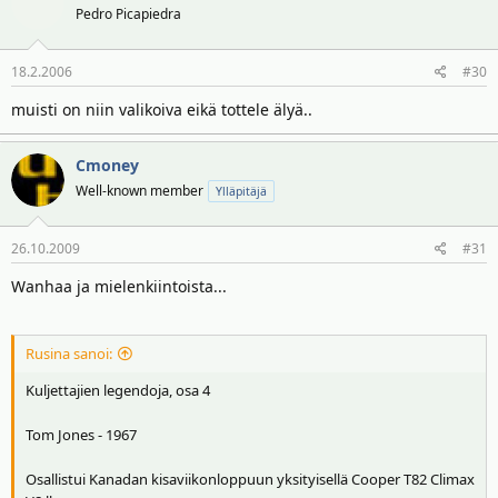
Pedro Picapiedra
18.2.2006
#30
muisti on niin valikoiva eikä tottele älyä..
Cmoney
Well-known member
Ylläpitäjä
26.10.2009
#31
Wanhaa ja mielenkiintoista...
Rusina sanoi:
Kuljettajien legendoja, osa 4
Tom Jones - 1967
Osallistui Kanadan kisaviikonloppuun yksityisellä Cooper T82 Climax