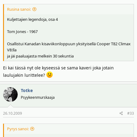
Rusina sanoi:
Kuljettajien legendoja, osa 4
Tom Jones - 1967
Osallistui Kanadan kisaviikonloppuun yksityisellä Cooper T82 Climax
V8:lla
ja jäi paaluajasta melkein 30 sekuntia
Ei kai tässä nyt ole kyseessä se sama kaveri joka jotain
laulujakin lurittelee?
Totke
Psyykeenmurskaaja
26.10.2009
#33
Pyrys sanoi: