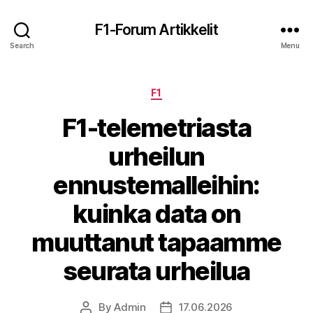
F1-Forum Artikkelit
Search
Menu
Categories
F1
F1-telemetriasta
urheilun
ennustemalleihin:
kuinka data on
muuttanut tapaamme
seurata urheilua
By
Admin
17.06.2026
Post
Post