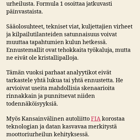
urheilusta. Formula 1 osoittaa jatkuvasti
päinvastaista.
Sääolosuhteet, tekniset viat, kuljettajien virheet
ja kilpailutilanteiden satunnaisuus voivat
muuttaa tapahtumien kulun hetkessä.
Ennustemallit ovat tehokkaita työkaluja, mutta
ne eivät ole kristallipalloja.
Tämän vuoksi parhaat analyytikot eivät
tarkastele yhtä lukua tai yhtä ennustetta. He
arvioivat useita mahdollisia skenaarioita
rinnakkain ja punnitsevat niiden
todennäköisyyksiä.
Myös Kansainvälinen autoliitto
FIA
korostaa
teknologian ja datan kasvavaa merkitystä
moottoriurheilun kehityksessä.