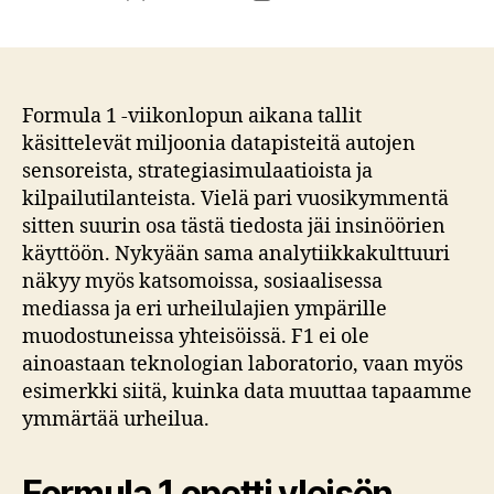
author
date
Formula 1 -viikonlopun aikana tallit
käsittelevät miljoonia datapisteitä autojen
sensoreista, strategiasimulaatioista ja
kilpailutilanteista. Vielä pari vuosikymmentä
sitten suurin osa tästä tiedosta jäi insinöörien
käyttöön. Nykyään sama analytiikkakulttuuri
näkyy myös katsomoissa, sosiaalisessa
mediassa ja eri urheilulajien ympärille
muodostuneissa yhteisöissä. F1 ei ole
ainoastaan teknologian laboratorio, vaan myös
esimerkki siitä, kuinka data muuttaa tapaamme
ymmärtää urheilua.
Formula 1 opetti yleisön