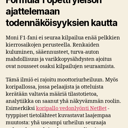
ajattelemaan
todennäköisyyksien kautta
Moni F1-fani ei seuraa kilpailua enää pelkkien
kierrosaikojen perusteella. Renkaiden
kuluminen, sääennusteet, turva-auton
mahdollisuus ja varikkopysähdysten ajoitus
ovat nousseet osaksi kilpailujen seuraamista.
Tämä ilmiö ei rajoitu moottoriurheiluun. Myös
koripallossa, jossa pelaajista ja otteluista
kerätään valtavia määriä tilastotietoa,
analytiikka on saanut yhä näkyvämmän roolin.
Esimerkiksi
koripallo vedonlyönti NetBet
-
tyyppiset tietolähteet kuvastavat laajempaa
muutosta: yhä useampi urheilun seuraaja