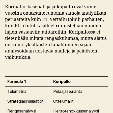
Koripallo, baseball ja jalkapallo ovat viime
vuosina omaksuneet monia samoja analytiikan
periaatteita kuin F1. Vertailu toimii parhaiten,
kun F1:n tutut käsitteet rinnastetaan muiden
lajien vastaaviin mittareihin. Koripallossa ei
tietenkään mitata rengaskulumaa, mutta ajatus
on sama: yksittäisten tapahtumien sijaan
analysoidaan toistuvia malleja ja päätösten
vaikutuksia.
Formula 1
Koripallo
Telemetria
Pelaajaseuranta
Strategiasimulaatiot
Ottelumallit
Rengasanalyysi
Heittotehokkuusanalyysi