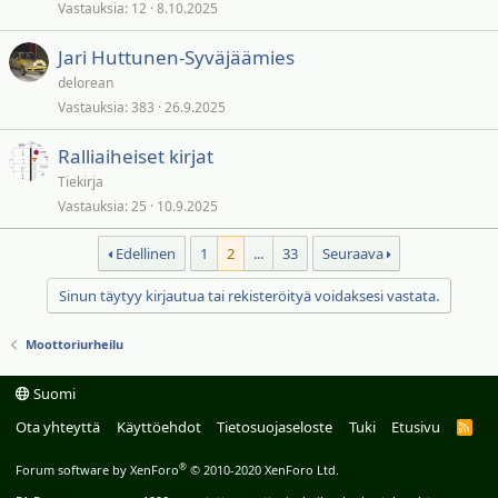
Vastauksia
12
8.10.2025
Jari Huttunen-Syväjäämies
delorean
Vastauksia
383
26.9.2025
Ralliaiheiset kirjat
Tiekirja
Vastauksia
25
10.9.2025
Edellinen
1
2
...
33
Seuraava
Sinun täytyy kirjautua tai rekisteröityä voidaksesi vastata.
Moottoriurheilu
Suomi
Ota yhteyttä
Käyttöehdot
Tietosuojaseloste
Tuki
Etusivu
R
S
S
®
Forum software by XenForo
© 2010-2020 XenForo Ltd.