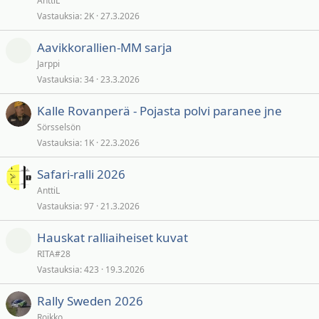
AnttiL
Vastauksia
2K
27.3.2026
Aavikkorallien-MM sarja
Jarppi
Vastauksia
34
23.3.2026
Kalle Rovanperä - Pojasta polvi paranee jne
Sörsselsön
Vastauksia
1K
22.3.2026
Safari-ralli 2026
AnttiL
Vastauksia
97
21.3.2026
Hauskat ralliaiheiset kuvat
RITA#28
Vastauksia
423
19.3.2026
Rally Sweden 2026
Roikko