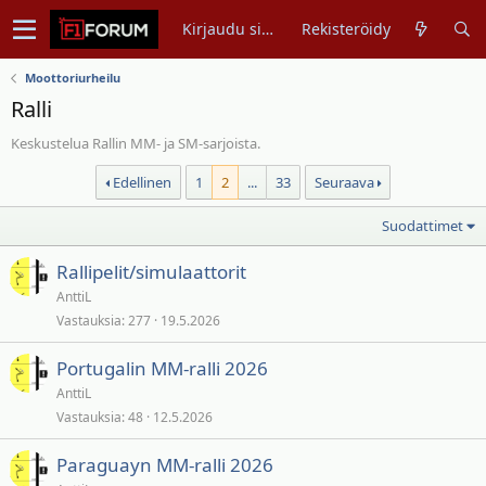
Kirjaudu sisään
Rekisteröidy
Moottoriurheilu
Ralli
Keskustelua Rallin MM- ja SM-sarjoista.
Edellinen
1
2
...
33
Seuraava
Suodattimet
Rallipelit/simulaattorit
AnttiL
Vastauksia
277
19.5.2026
Portugalin MM-ralli 2026
AnttiL
Vastauksia
48
12.5.2026
Paraguayn MM-ralli 2026