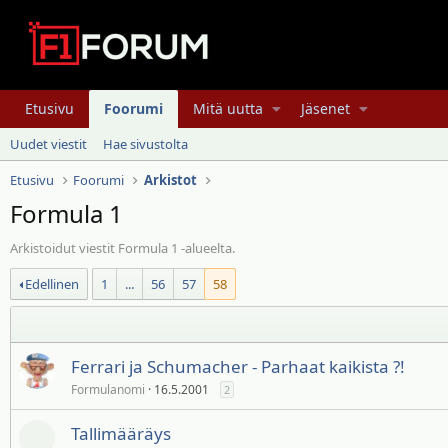
Etusivu
Foorumi
Mitä uutta
Jäsenet
Uudet viestit
Hae sivustolta
Etusivu
Foorumi
Arkistot
Formula 1
Arkistoidut viestit Formula 1 -alueelta.
Edellinen
1
...
56
57
58
Ferrari ja Schumacher - Parhaat kaikista ?!
Formulanomi
16.5.2001
2
Tallimääräys