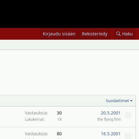
Kirjaudu sisään
Rekisteröidy
Haku
Suodattimet
Vastauksia
30
20.5.2001
Lukukerrat
1K
the flying finn
Vastauksia
80
16.5.2001